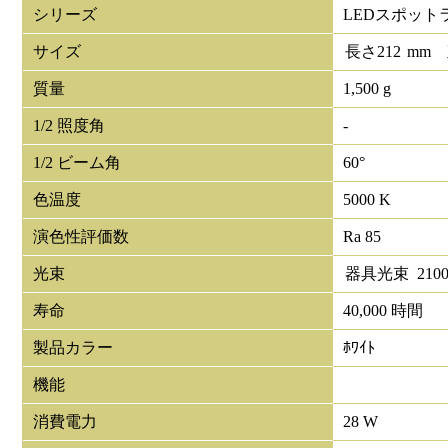
シリーズ
LEDスポット
サイズ
長さ
212
mm
質量
1,500 g
1/2 照度角
-
1/2 ビーム角
60°
色温度
5000 K
演色性評価数
Ra 85
光束
器具光束
210
寿命
40,000 時間
製品カラー
ﾎﾜｲﾄ
機能
消費電力
28 W