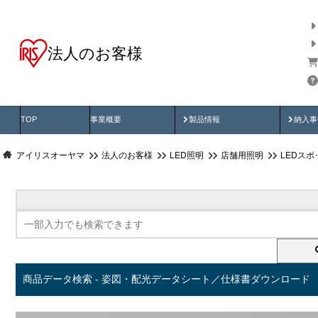
法人のお客様
商品データ検索
用途別から探す
納入
製品動画
納入
TOP
事業概要
製品情報
納入事
アイリスオーヤマ
法人のお客様
LED照明
店舗用照明
LEDス
商品データ検索 - 姿図・配光データシート／仕様書ダウンロード