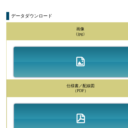
データダウンロード
画像
（jpg）
仕様書／配線図
（PDF）