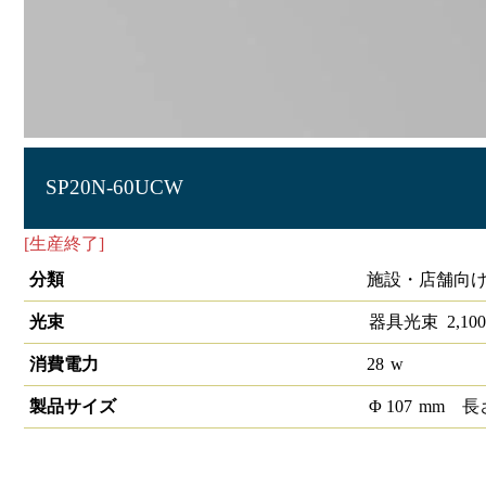
SP20N-60UCW
[生産終了]
LEDスポットライトCOB 1/2配光角60°5000K 
分類
施設・店舗向け 
光束
器具光束
2,100
消費電力
28
w
製品サイズ
Φ
107
mm
長