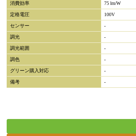
消費効率
75 lm/W
定格電圧
100V
センサー
-
調光
-
調光範囲
-
調色
-
グリーン購入対応
-
備考
-