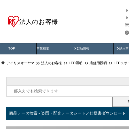
法人のお客様
商品データ検索
用途別から探す
納入
製品動画
納入
TOP
事業概要
製品情報
納入事
アイリスオーヤマ
法人のお客様
LED照明
店舗用照明
LEDス
商品データ検索 - 姿図・配光データシート／仕様書ダウンロード