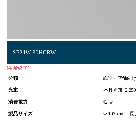
SP24W-30HCRW
[生産終了]
LEDスポットライト高演色タイプ 1/2配光角30°40
分類
施設・店舗向け 
光束
器具光束
2,250
消費電力
42
w
製品サイズ
Φ
107
mm
長