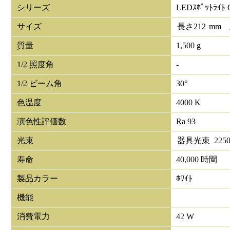
シリーズ
LEDｽﾎﾟｯﾄﾗｲﾄ 
サイズ
長さ
212
mm
質量
1,500 g
1/2 照度角
-
1/2 ビーム角
30°
色温度
4000 K
演色性評価数
Ra 93
光束
器具光束
225
寿命
40,000 時間
製品カラー
ﾎﾜｲﾄ
機能
消費電力
42 W