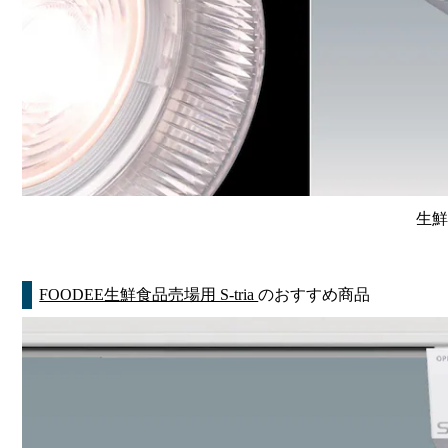
生鮮
FOODEE生鮮食品売場用 S-tria
のおすすめ商品