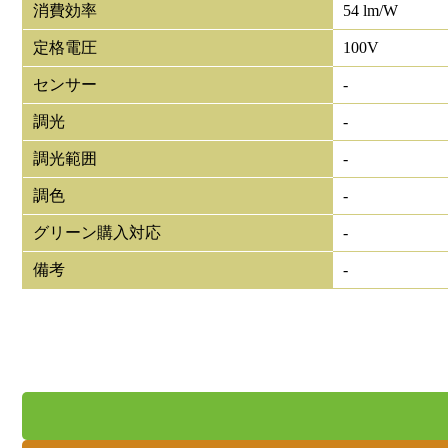
消費効率
54 lm/W
定格電圧
100V
センサー
-
調光
-
調光範囲
-
調色
-
グリーン購入対応
-
備考
-