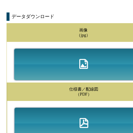
データダウンロード
画像
（jpg）
仕様書／配線図
（PDF）