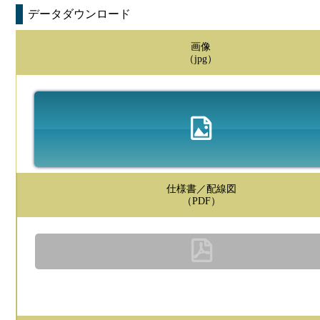
データダウンロード
画像
（jpg）
仕様書／配線図
（PDF）