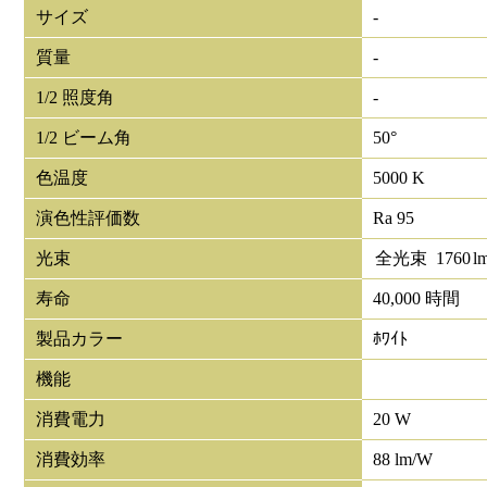
サイズ
-
質量
-
1/2 照度角
-
1/2 ビーム角
50°
色温度
5000 K
演色性評価数
Ra 95
光束
全光束
1760
l
寿命
40,000 時間
製品カラー
ﾎﾜｲﾄ
機能
消費電力
20 W
消費効率
88 lm/W