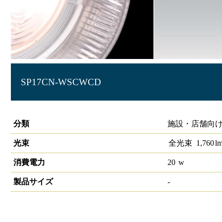
SP17CN-WSCWCD
生鮮スポットライト 高演色 ダイヤ
分類
施設・店舗向け 
光束
全光束
1,760
l
消費電力
20
w
製品サイズ
-