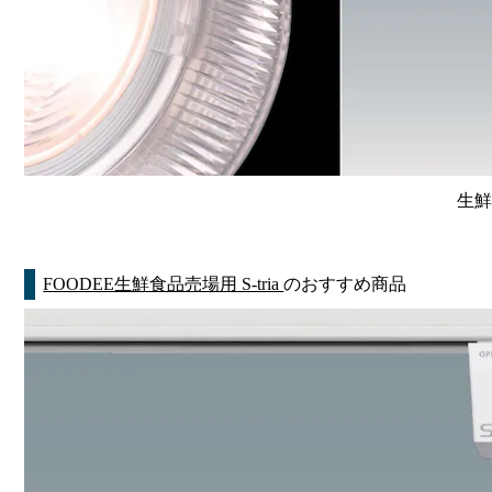
生鮮
FOODEE生鮮食品売場用 S-tria
のおすすめ商品