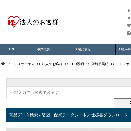
法人のお客様
商品データ検索
用途別から探す
納入
製品動画
納入
TOP
事業概要
製品情報
納入事
アイリスオーヤマ
法人のお客様
LED照明
店舗用照明
LEDス
商品データ検索 - 姿図・配光データシート／仕様書ダウンロード