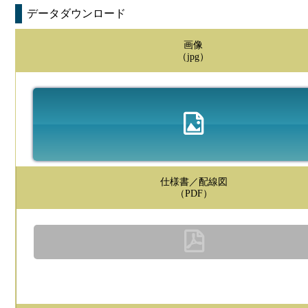
データダウンロード
画像
（jpg）
仕様書／配線図
（PDF）