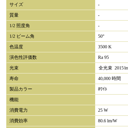
サイズ
-
質量
-
1/2 照度角
-
1/2 ビーム角
50°
色温度
3500 K
演色性評価数
Ra 95
光束
全光束
2015
l
寿命
40,000 時間
製品カラー
ﾎﾜｲﾄ
機能
消費電力
25 W
消費効率
80.6 lm/W