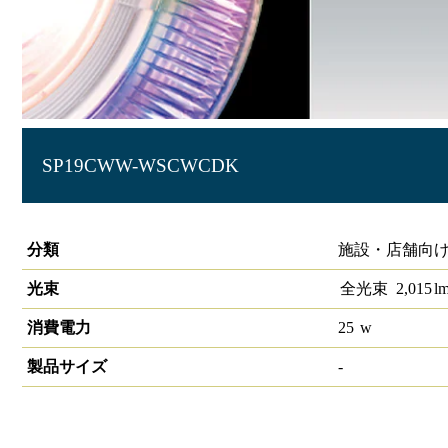
SP19CWW-WSCWCDK
生鮮スポットライト 高演色 ダイヤきらきら
分類
施設・店舗向け 
光束
全光束
2,015
l
消費電力
25
w
製品サイズ
-