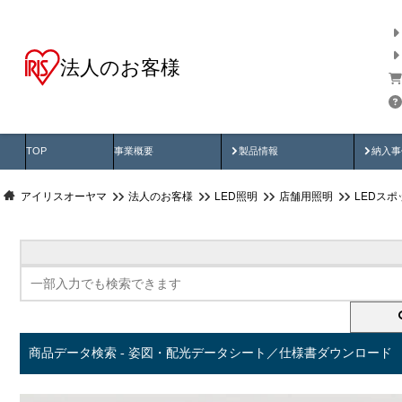
法人のお客様
商品データ検索
用途別から探す
納入
製品動画
納入
TOP
事業概要
製品情報
納入事
アイリスオーヤマ
法人のお客様
LED照明
店舗用照明
LEDス
商品データ検索 - 姿図・配光データシート／仕様書ダウンロード