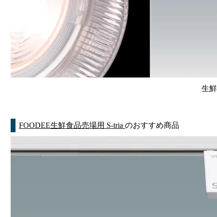
生鮮
FOODEE生鮮食品売場用 S-tria
のおすすめ商品