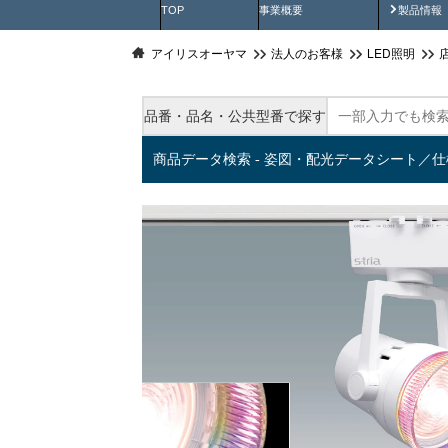
製品動
TOP
事業概要
製品情報
アイリスオーヤマ
法人のお客様
LED照明
品番・品名・公共型番で探す
商品データ検索 - 姿図・配光データシート／