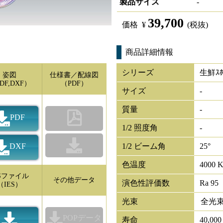
製品サイズ
-
39,700
価格
¥
(税抜)
商品詳細情報
シリーズ
生鮮ｽﾎ
姿図
仕様書／配線図
DF,DXF）
（PDF）
サイズ
-
質量
-
PDF
1/2 照度角
-
DXF
1/2 ビーム角
25°
色温度
4000 
ESファイル
その他データ
演色性評価数
Ra 95
（IES）
光束
全光
POPデータ
寿命
40,00