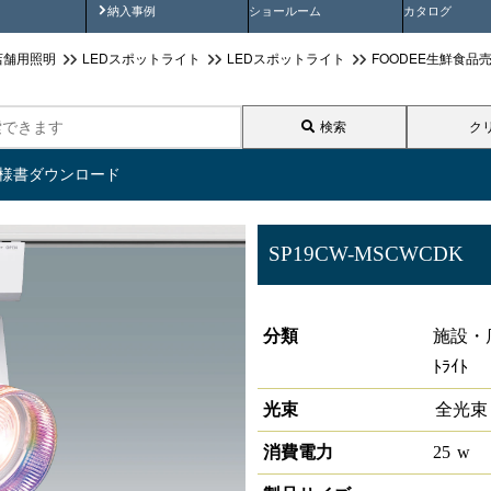
画
納入事例動画
納入事例
ショールーム
カタログ
店舗用照明
LEDスポットライト
LEDスポットライト
FOODEE生鮮食品売場用
検索
ク
仕様書ダウンロード
SP19CW-MSCWCDK
生鮮スポットライト 高演色 
分類
施設・
ﾄﾗｲﾄ
光束
全光束
消費電力
25
w