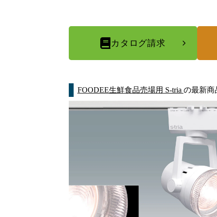
カタログ請求
FOODEE生鮮食品売場用 S-tria
の最新商