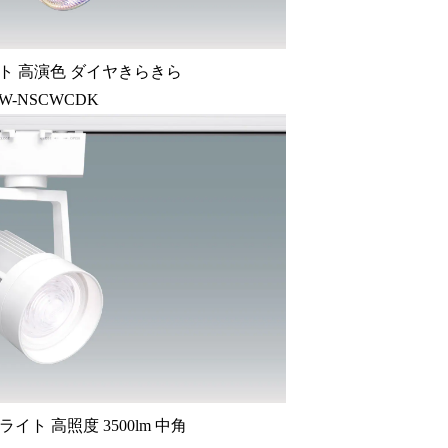
ト 高演色 ダイヤきらきら
CW-NSCWCDK
ライト 高照度 3500lm 中角