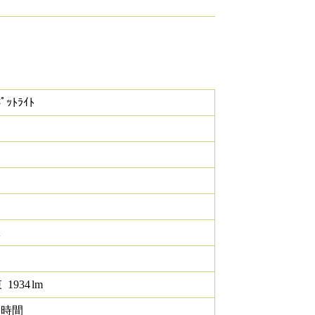
ﾟｯﾄﾗｲﾄ
K
束
1934
lm
0 時間