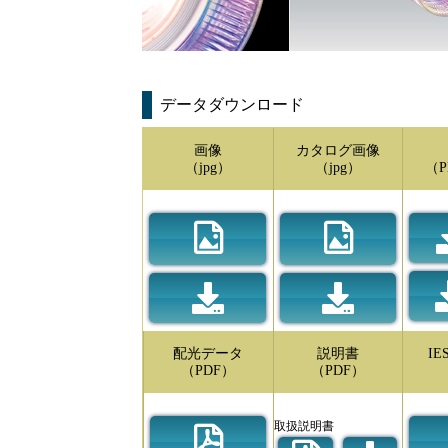
データダウンロード
画像
カタログ画像
（jpg）
（jpg）
（P
配光データ
説明書
I
（PDF）
（PDF）
取扱説明書