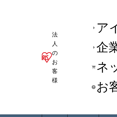
ア
法
人
企
の
お
ネ
客
様
お
商品デ
用途別