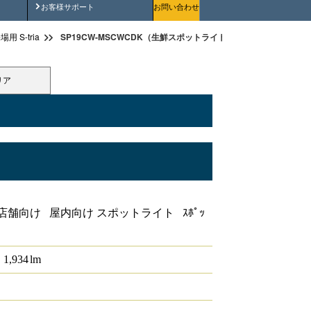
安全にご使用いただくために
お客様サポート
お問い合わせ
SP19CW-MSCWCDK（生鮮スポットライト 高演色 ダイヤきらき
 S-tria
リア
ダイヤきらきら
店舗向け 屋内向け スポットライト ｽﾎﾟｯ
1,934
lm