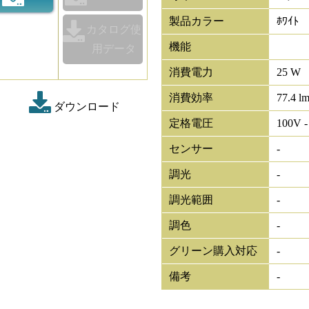
製品カラー
ﾎﾜｲﾄ
カタログ使
機能
用データ
消費電力
25 W
消費効率
77.4 l
ダウンロード
定格電圧
100V -
センサー
-
調光
-
調光範囲
-
調色
-
グリーン購入対応
-
備考
-