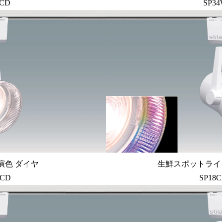
WCD
SP3
演色 ダイヤ
生鮮スポットライ
WCD
SP18