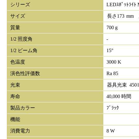
シリーズ
LEDｽﾎﾟｯﾄﾗｲﾄ 
サイズ
長さ
173
mm
質量
700 g
1/2 照度角
-
1/2 ビーム角
15°
色温度
3000 K
演色性評価数
Ra 85
光束
器具光束
450
寿命
40,000 時間
製品カラー
ﾌﾞﾗｯｸ
機能
消費電力
8 W