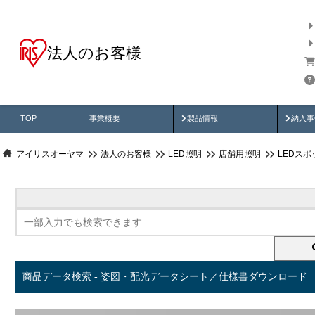
法人のお客様
商品データ検索
用途別から探す
納入
製品動画
納入
TOP
事業概要
製品情報
納入事
アイリスオーヤマ
法人のお客様
LED照明
店舗用照明
LEDス
商品データ検索 - 姿図・配光データシート／仕様書ダウンロード