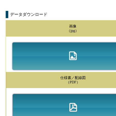
データダウンロード
画像
（jpg）
仕様書／配線図
（PDF）