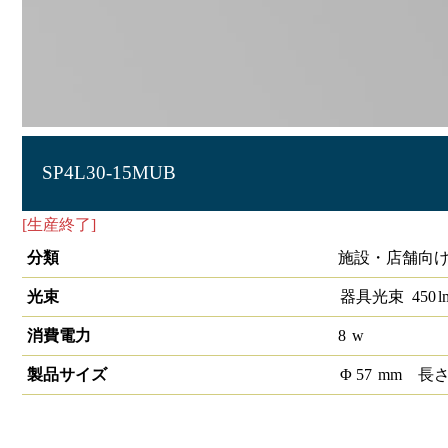
SP4L30-15MUB
[生産終了]
LEDスポットライト1/2配光角15°3000K 調光非
分類
施設・店舗向け 
光束
器具光束
450
l
消費電力
8
w
製品サイズ
Φ
57
mm
長