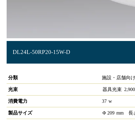
DL24L-50RP20-15W-D
LEDダウンライトリニューアルタイプφ200ーФ150 24灯 1/2配
分類
施設・店舗向け
光束
器具光束
2,900
消費電力
37
w
製品サイズ
Φ
209
mm
長