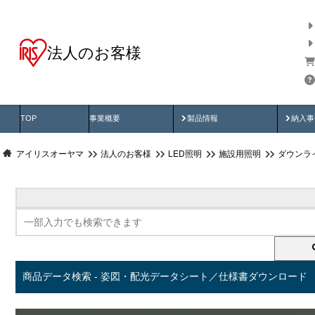
法人のお客様
商品データ検索
用途別から探す
納入
製品動画
納入
TOP
事業概要
製品情報
納入事
アイリスオーヤマ
法人のお客様
LED照明
施設用照明
ダウンラ
商品データ検索 - 姿図・配光データシート／仕様書ダウンロード