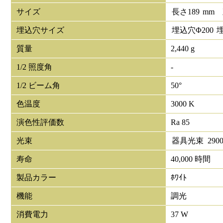
サイズ
長さ
189
mm
埋込穴サイズ
埋込穴Φ
200
質量
2,440 g
1/2 照度角
-
1/2 ビーム角
50°
色温度
3000 K
演色性評価数
Ra 85
光束
器具光束
290
寿命
40,000 時間
製品カラー
ﾎﾜｲﾄ
機能
調光
消費電力
37 W