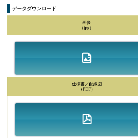
データダウンロード
画像
（jpg）
仕様書／配線図
（PDF）