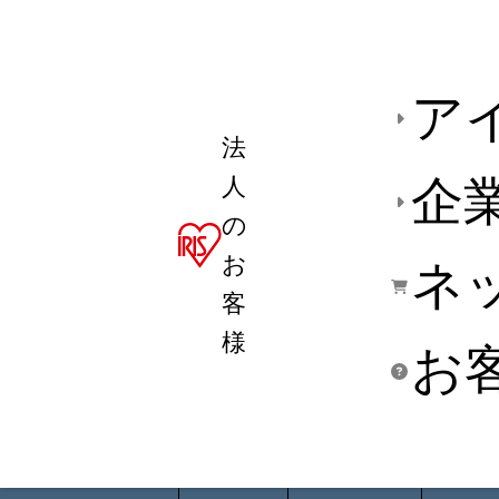
ア
法
人
企
の
お
ネ
客
様
お
商品デ
用途別