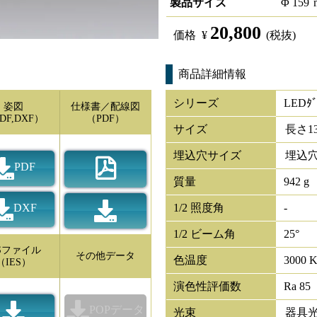
製品サイズ
Φ
159
20,800
価格
¥
(税抜)
商品詳細情報
シリーズ
LEDﾀﾞ
姿図
仕様書／配線図
DF,DXF）
（PDF）
サイズ
長さ
1
埋込穴サイズ
埋込穴
PDF
質量
942 g
DXF
1/2 照度角
-
1/2 ビーム角
25°
ESファイル
その他データ
色温度
3000 
（IES）
演色性評価数
Ra 85
POPデータ
光束
器具