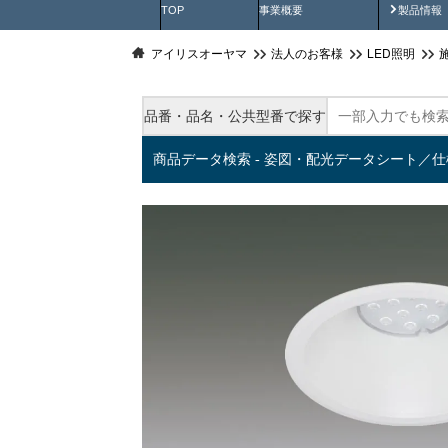
製品動
TOP
事業概要
製品情報
アイリスオーヤマ
法人のお客様
LED照明
品番・品名・公共型番で探す
商品データ検索 - 姿図・配光データシート／