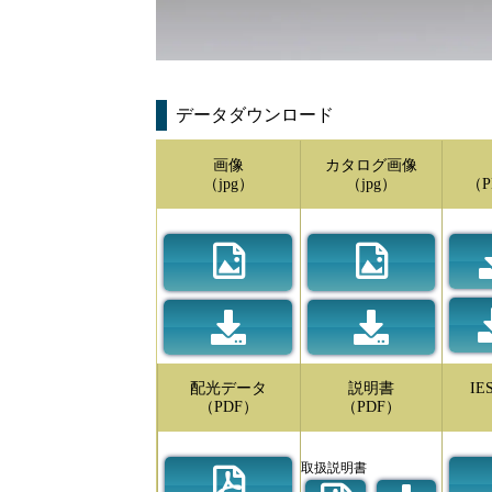
データダウンロード
画像
カタログ画像
（jpg）
（jpg）
（P
配光データ
説明書
I
（PDF）
（PDF）
取扱説明書