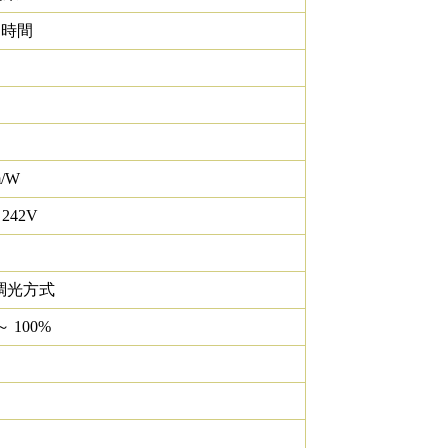
0 時間
m/W
 242V
調光方式
～ 100%