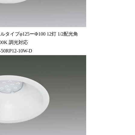
イプφ125ーФ100 12灯 1/2配光角
4000K 調光対応
50RP12-10W-D