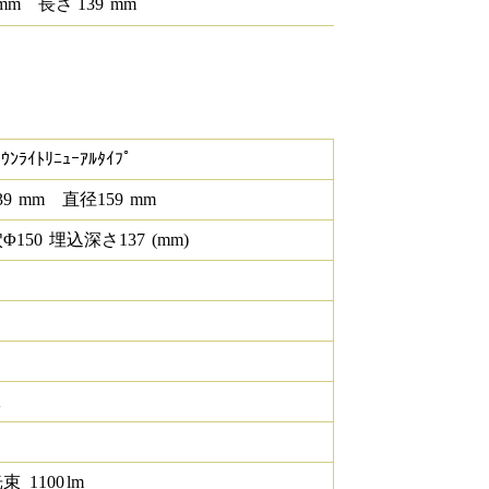
mm
長さ
139
mm
ｳﾝﾗｲﾄﾘﾆｭｰｱﾙﾀｲﾌﾟ
39
mm
直径
159
mm
Φ
150
埋込深さ
137
(mm)
K
光束
1100
lm