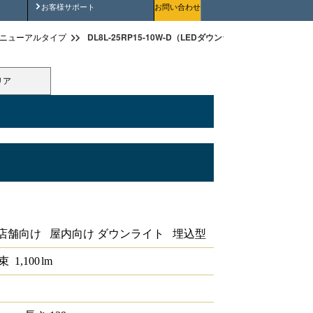
安全にご使用いただくために
お客様サポート
お問い合わせ
DL8L-25RP15-10W-D（LEDダウンライトリニューアルタイプ
ニューアルタイプ
リア
プφ150ーФ100 8灯 1/2配光角
店舗向け 屋内向け ダウンライト 埋込型
束
1,100
lm