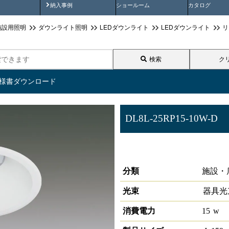
画
納入事例動画
納入事例
ショールーム
カタログ
施設用照明
ダウンライト照明
LEDダウンライト
LEDダウンライト
リ
検索
ク
仕様書ダウンロード
DL8L-25RP15-10W-D
LEDダウンライトリニューアルタイ
25°3000K 調光対応
分類
施設・
光束
器具光
消費電力
15
w