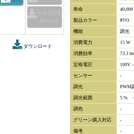
寿命
40,00
カタログ使
製品カラー
ﾎﾜｲﾄ
用データ
機能
調光
消費電力
15 W
ダウンロード
消費効率
73.3 l
定格電圧
100V -
センサー
-
調光
PWM
調光範囲
5 % 
調色
-
グリーン購入対応
-
備考
-