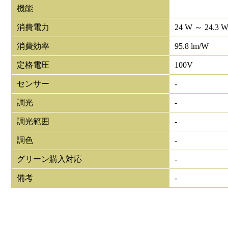
機能
消費電力
24 W ～ 24.3 
消費効率
95.8 lm/W
定格電圧
100V
センサー
-
調光
-
調光範囲
-
調色
-
グリーン購入対応
-
備考
-