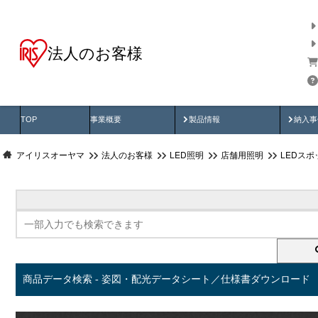
法人のお客様
商品データ検索
用途別から探す
納入
製品動画
納入
TOP
事業概要
製品情報
納入事
アイリスオーヤマ
法人のお客様
LED照明
店舗用照明
LEDス
商品データ検索 - 姿図・配光データシート／仕様書ダウンロード