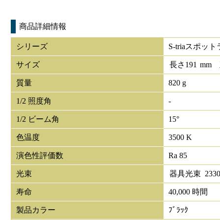
商品詳細情報
シリーズ
S-triaスポッ
サイズ
長さ
191
mm
質量
820 g
1/2 照度角
-
1/2 ビーム角
15°
色温度
3500 K
演色性評価数
Ra 85
光束
器具光束
233
寿命
40,000 時間
製品カラー
ﾌﾞﾗｯｸ