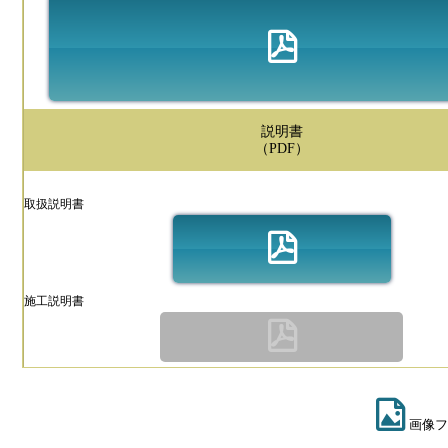
説明書
（PDF）
取扱説明書
施工説明書
画像フ