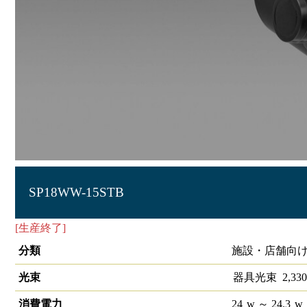
SP18WW-15STB
[生産終了]
S-triaスポットライトSP18 15°3500K 調光非対応
分類
施設・店舗向け 
光束
器具光束
2,330
消費電力
24
w
～ 24.3
w