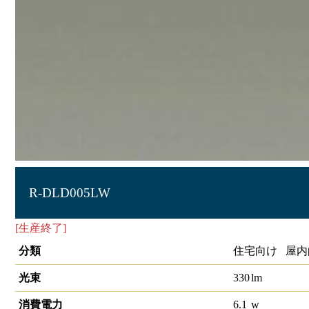
R-DLD005LW
[生産終了]
LEDﾀﾞｳﾝﾗｲﾄ
分類
住宅向け 屋内
光束
330
lm
消費電力
6.1
w