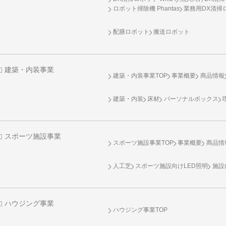
ロボット掃除機 Phantas
業務用DX清掃ロ
配膳ロボット
搬送ロボット
建築・内装事業
建築・内装事業TOP
事業概要
商品情報
建築・内装
床材
パーソナルボックス
スポーツ施設事業
スポーツ施設事業TOP
事業概要
商品情
人工芝
スポーツ施設向け
LED照明
施設
ハウジング事業
ハウジング事業TOP