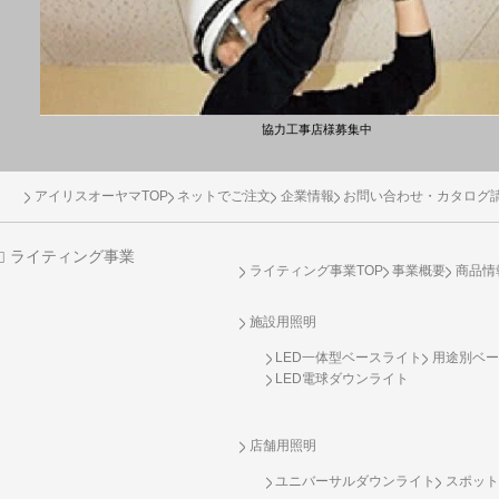
協力工事店様募集中
アイリスオーヤマTOP
ネットでご注文
企業情報
お問い合わせ・カタログ
ライティング事業
ライティング事業TOP
事業概要
商品情
施設用照明
LED一体型ベースライト
用途別ベー
LED電球ダウンライト
店舗用照明
ユニバーサルダウンライト
スポット