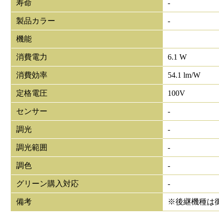
寿命
-
製品カラー
-
機能
消費電力
6.1 W
消費効率
54.1 lm/W
定格電圧
100V
センサー
-
調光
-
調光範囲
-
調色
-
グリーン購入対応
-
備考
※後継機種は