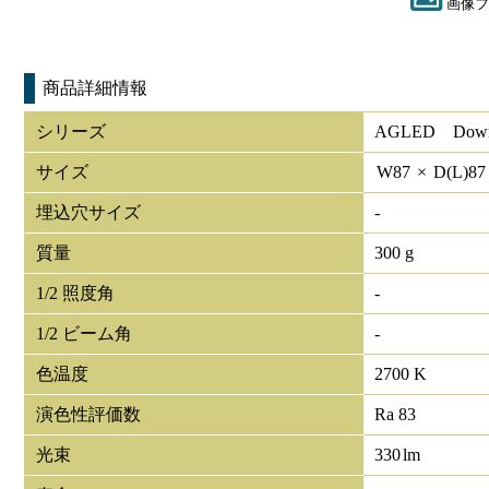
画像フ
商品詳細情報
シリーズ
AGLED Down 
サイズ
W
87
×
D(L)
8
埋込穴サイズ
-
質量
300 g
1/2 照度角
-
1/2 ビーム角
-
色温度
2700 K
演色性評価数
Ra 83
光束
330
lm