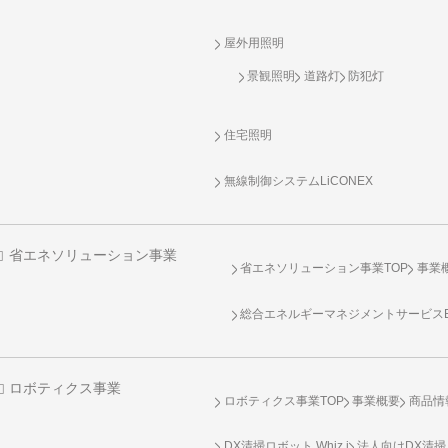
屋外用照明
景観照明
道路灯
防犯灯
住宅照明
無線制御システム
LiCONEX
省エネソリューション事業
省エネソリューション事業TOP
事業
総合エネルギーマネジメントサービスENE
ロボティクス事業
ロボティクス事業TOP
事業概要
商品情
DX清掃ロボット Whiz i
法人向けDX清掃