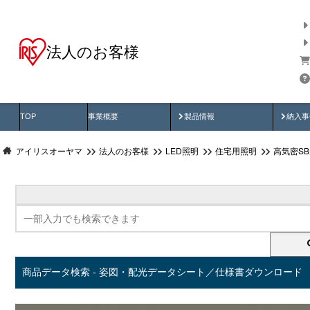
法人のお客様
商品データ検索
用途別から探す
納入
製品動画
納入
TOP
事業概要
製品情報
納入事
アイリスオーヤマ
法人のお客様
LED照明
住宅用照明
高気密S
商品データ検索 - 姿図・配光データシート／仕様書ダウンロード