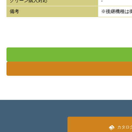
グリーン購入対応
-
備考
※後継機種は
カタロ