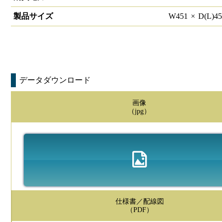
製品サイズ
W
451
×
D(L)
4
データダウンロード
画像
（jpg）
仕様書／配線図
（PDF）