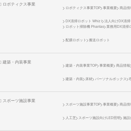
ロボティクス事業
ロボティクス事業TOP
事業概要
商品情
DX清掃ロボット Whiz i
法人向けDX清掃
ロボット掃除機 Phantas
業務用DX清掃ロ
配膳ロボット
搬送ロボット
建築・内装事業
建築・内装事業TOP
事業概要
商品情報
建築・内装
床材
パーソナルボックス
スポーツ施設事業
スポーツ施設事業TOP
事業概要
商品情
人工芝
スポーツ施設向け
LED照明
施設