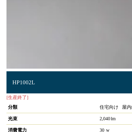
HP1002L
[生産終了]
LED洋風ﾍﾟﾝﾀﾞﾝﾄ
分類
住宅向け 屋内
光束
2,040
lm
消費電力
30
w