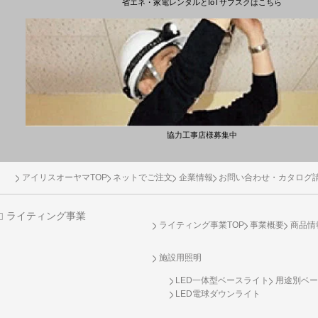
省エネ・家電レンタルとIoTサブスクはこちら
協力工事店様募集中
アイリスオーヤマTOP
ネットでご注文
企業情報
お問い合わせ・カタログ
ライティング事業
ライティング事業TOP
事業概要
商品情
施設用照明
LED一体型ベースライト
用途別ベー
LED電球ダウンライト