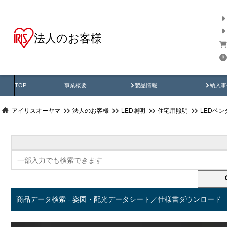
法人のお客様
商品データ検索
用途別から探す
納入
製品動画
納入
TOP
事業概要
製品情報
納入事
アイリスオーヤマ
法人のお客様
LED照明
住宅用照明
LEDペ
商品データ検索 - 姿図・配光データシート／仕様書ダウンロード