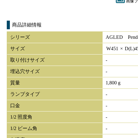
画像フ
商品詳細情報
シリーズ
AGLED Pendan
サイズ
W
451
×
D(L)
4
取り付けサイズ
-
埋込穴サイズ
-
質量
1,800 g
ランプタイプ
-
口金
-
1/2 照度角
-
1/2 ビーム角
-