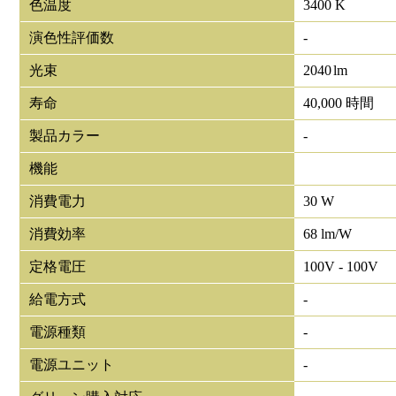
色温度
3400 K
演色性評価数
-
光束
2040
lm
寿命
40,000 時間
製品カラー
-
機能
消費電力
30 W
消費効率
68 lm/W
定格電圧
100V - 100V
給電方式
-
電源種類
-
電源ユニット
-