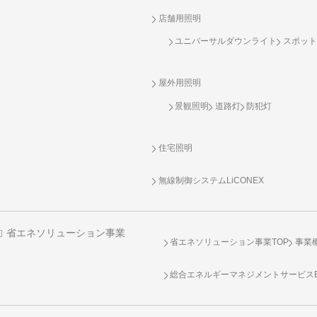
店舗用照明
ユニバーサルダウンライト
スポット
屋外用照明
景観照明
道路灯
防犯灯
住宅照明
無線制御システム
LiCONEX
省エネソリューション事業
省エネソリューション事業TOP
事業
総合エネルギーマネジメントサービスENE