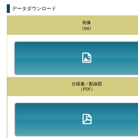
データダウンロード
画像
（jpg）
仕様書／配線図
（PDF）