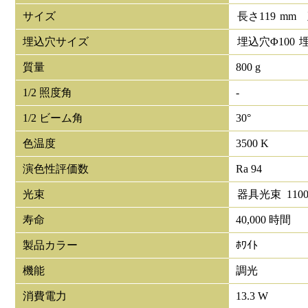
サイズ
長さ
119
mm
埋込穴サイズ
埋込穴Φ
100
質量
800 g
1/2 照度角
-
1/2 ビーム角
30°
色温度
3500 K
演色性評価数
Ra 94
光束
器具光束
110
寿命
40,000 時間
製品カラー
ﾎﾜｲﾄ
機能
調光
消費電力
13.3 W