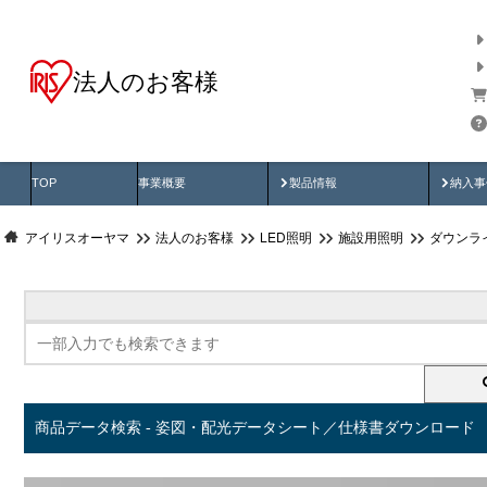
法人のお客様
商品データ検索
用途別から探す
納入
製品動画
納入
TOP
事業概要
製品情報
納入事
アイリスオーヤマ
法人のお客様
LED照明
施設用照明
ダウンラ
商品データ検索 - 姿図・配光データシート／仕様書ダウンロード