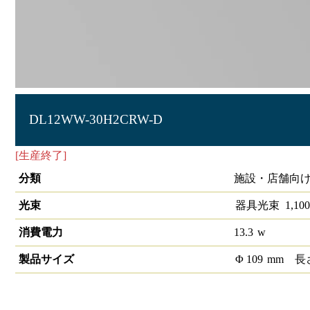
DL12WW-30H2CRW-D
[生産終了]
LEDダウンライト高演色タイプ 埋込穴径φ100 1/2
分類
施設・店舗向け
光束
器具光束
1,100
消費電力
13.3
w
製品サイズ
Φ
109
mm
長