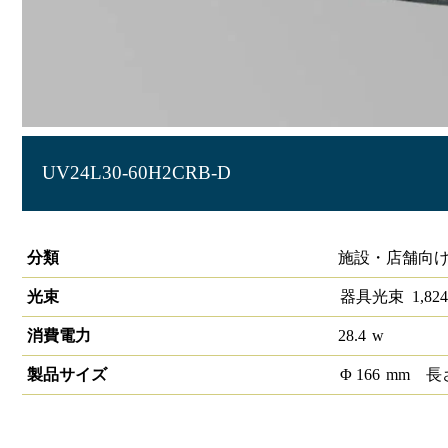
UV24L30-60H2CRB-D
LEDユニバーサルダウンライト高演色タイプ 埋込穴径φ150 1/2
分類
施設・店舗向け
光束
器具光束
1,824
消費電力
28.4
w
製品サイズ
Φ
166
mm
長