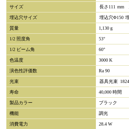
サイズ
長さ
111
mm
埋込穴サイズ
埋込穴Φ
150
質量
1,130 g
1/2 照度角
53°
1/2 ビーム角
60°
色温度
3000 K
演色性評価数
Ra 90
光束
器具光束
182
寿命
40,000 時間
製品カラー
ブラック
機能
調光
消費電力
28.4 W