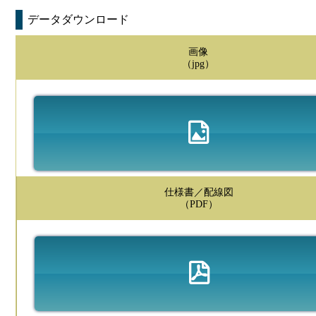
データダウンロード
画像
（jpg）
仕様書／配線図
（PDF）