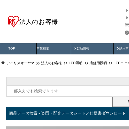
法人のお客様
商品データ検索
用途別から探す
納入
製品動画
納入
TOP
事業概要
製品情報
納入事
アイリスオーヤマ
法人のお客様
LED照明
店舗用照明
LEDユ
商品データ検索 - 姿図・配光データシート／仕様書ダウンロード