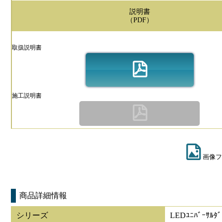
説明書
（PDF）
取扱説明書
施工説明書
画像フ
商品詳細情報
シリーズ
LEDﾕﾆﾊﾞｰｻﾙﾀ