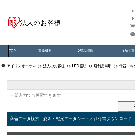
法人のお客様
商品データ検索
用途別から探す
納入
製品動画
納入
TOP
事業概要
製品情報
納入事
アイリスオーヤマ
法人のお客様
LED照明
店舗用照明
什器・冷
商品データ検索 - 姿図・配光データシート／仕様書ダウンロード