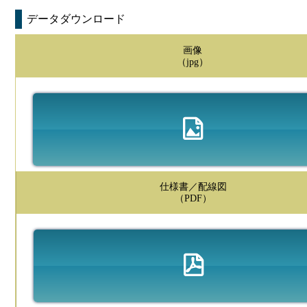
データダウンロード
画像
（jpg）
仕様書／配線図
（PDF）