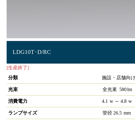
LDG10T･D/RC
[生産終了]
冷ケース用照明G13 10形
分類
施設・店舗向け
光束
全光束
580
lm
消費電力
4.1
w
～ 4.8
w
ランプサイズ
管径
26.5
mm