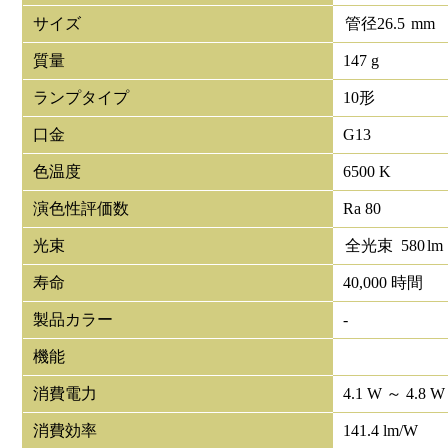
サイズ
管径
26.5
mm
質量
147 g
ランプタイプ
10形
口金
G13
色温度
6500 K
演色性評価数
Ra 80
光束
全光束
580
lm
寿命
40,000 時間
製品カラー
-
機能
消費電力
4.1 W ～ 4.8 W
消費効率
141.4 lm/W