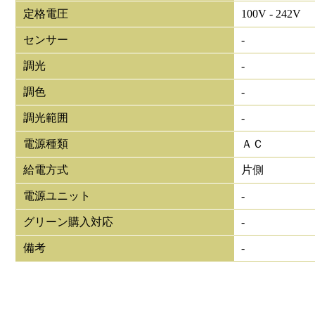
定格電圧
100V - 242V
センサー
-
調光
-
調色
-
調光範囲
-
電源種類
ＡＣ
給電方式
片側
電源ユニット
-
グリーン購入対応
-
備考
-