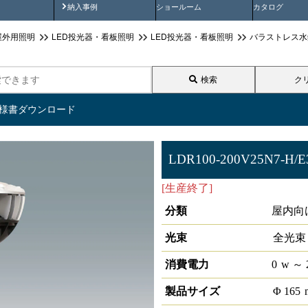
画
納入事例動画
納入事例
ショールーム
カタログ
屋外用照明
LED投光器・看板照明
LED投光器・看板照明
バラストレス水
検索
ク
仕様書ダウンロード
LDR100-200V25N7-H/E
[生産終了]
E39口金 バラスト
分類
屋内向
光束
全光束
消費電力
0
w
～ 
製品サイズ
Φ
165