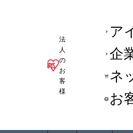
ア
法
人
企
の
お
ネ
客
様
お
商品デ
用途別