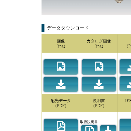
データダウンロード
画像
カタログ画像
（jpg）
（jpg）
（P
配光データ
説明書
I
（PDF）
（PDF）
取扱説明書