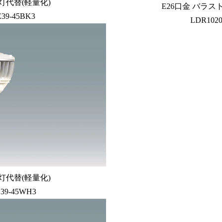
灯代替(軽量化)
E26口金 バラス
E39-45BK3
LDR1020
灯代替(軽量化)
E39-45WH3