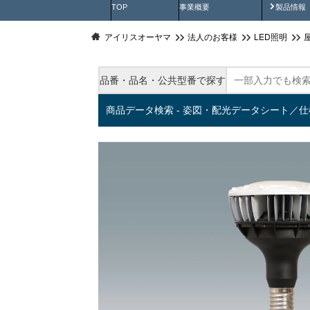
製品動
TOP
事業概要
製品情報
アイリスオーヤマ
法人のお客様
LED照明
品番・品名・公共型番で探す
商品データ検索 - 姿図・配光データシート／