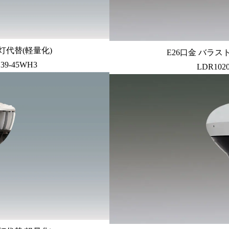
灯代替(軽量化)
E26口金 バラス
E39-45WH3
LDR1020