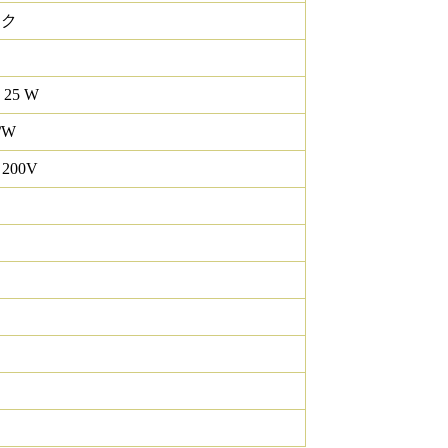
ック
 25 W
/W
 200V