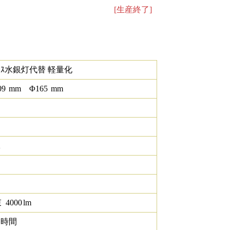
[生産終了]
ﾄﾚｽ水銀灯代替 軽量化
09
mm
Φ
165
mm
K
束
4000
lm
0 時間