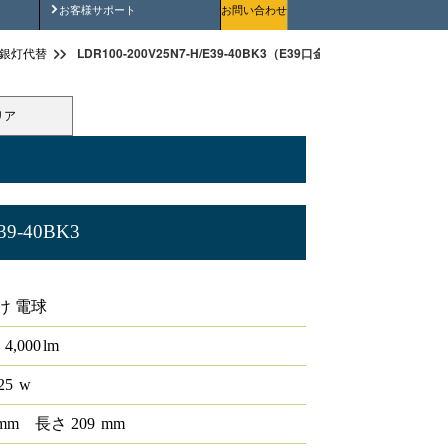
安全にご使用いただくために
お客様サポート
お問い合わせ
LDR100-200V25N7-H/E39-40BK3（E39口金 バラストレス水銀灯
銀灯代替
リア
39-40BK3
レス水銀灯代替(軽量化)
け 電球
4,000
lm
25
w
mm
長さ
209
mm