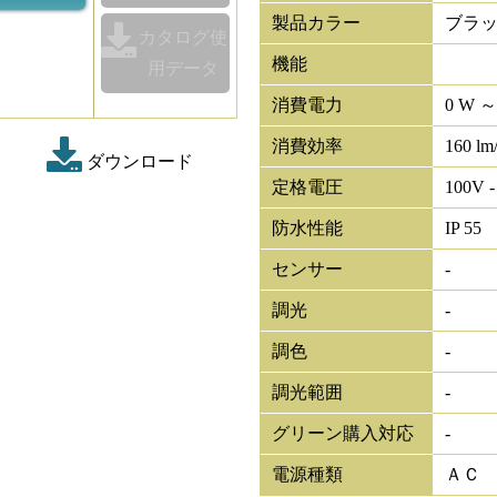
製品カラー
ブラ
カタログ使
機能
用データ
消費電力
0 W ～
消費効率
160 lm
ダウンロード
定格電圧
100V -
防水性能
IP 55
センサー
-
調光
-
調色
-
調光範囲
-
グリーン購入対応
-
電源種類
ＡＣ