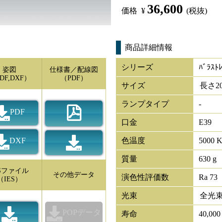
36,600
価格
¥
(税抜)
商品詳細情報
シリーズ
ﾊﾞﾗｽ
姿図
仕様書／配線図
DF,DXF）
（PDF）
サイズ
長さ
2
ランプタイプ
-
PDF
口金
E39
DXF
色温度
5000 
質量
630 g
ESファイル
その他データ
演色性評価数
Ra 73
（IES）
光束
全光
POPデータ
寿命
40,00