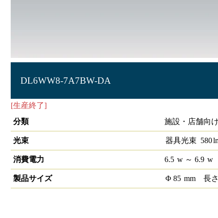
DL6WW8-7A7BW-DA
[生産終了]
LEDベースダウンライトφ75 DALI
分類
施設・店舗向け
光束
器具光束
580
l
消費電力
6.5
w
～ 6.9
w
製品サイズ
Φ
85
mm
長