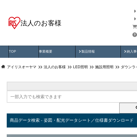
法人のお客様
商品データ検索
用途別から探す
納入
製品動画
納入
TOP
事業概要
製品情報
納入事
アイリスオーヤマ
法人のお客様
LED照明
施設用照明
ダウンラ
商品データ検索 - 姿図・配光データシート／仕様書ダウンロード