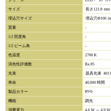
サイズ
長さ
121.8
mm
埋込穴サイズ
埋込穴Φ
100
(
質量
-
1/2 照度角
-
1/2 ビーム角
-
色温度
2700 K
演色性評価数
Ra 85
光束
器具光束
401
寿命
40,000 時間
製品カラー
ﾎﾜｲﾄ
機能
調光
消費電力
4.6 W ～ 4.9 W