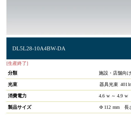
DL5L28-10A4BW-DA
[生産終了]
LEDベースダウンライトφ100 DALI
分類
施設・店舗向け
光束
器具光束
401
l
消費電力
4.6
w
～ 4.9
w
製品サイズ
Φ
112
mm
長