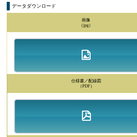
データダウンロード
画像
（jpg）
仕様書／配線図
（PDF）