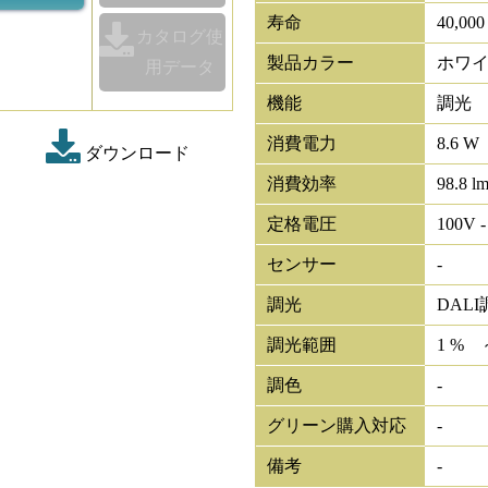
寿命
40,00
カタログ使
製品カラー
ホワ
用データ
機能
調光
消費電力
8.6 W
ダウンロード
消費効率
98.8 l
定格電圧
100V -
センサー
-
調光
DALI
調光範囲
1 % 
調色
-
グリーン購入対応
-
備考
-