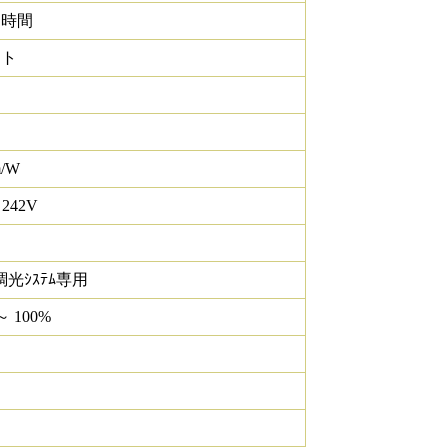
0 時間
イト
m/W
 242V
調光ｼｽﾃﾑ専用
～ 100%