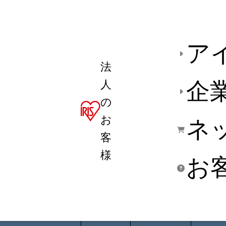
ア
法
人
企
の
お
ネ
客
様
お
商品デ
用途別