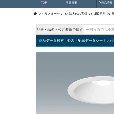
製品動
TOP
事業概要
製品情報
アイリスオーヤマ
法人のお客様
LED照明
品番・品名・公共型番で探す
商品データ検索 - 姿図・配光データシート／