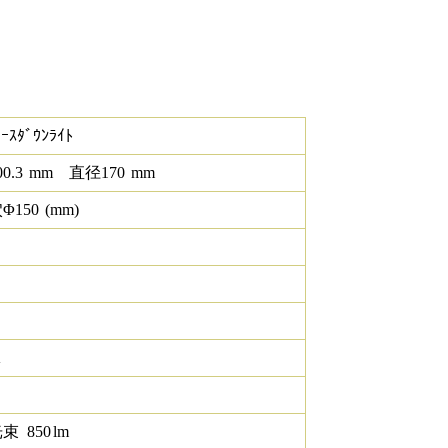
ｰｽﾀﾞｳﾝﾗｲﾄ
00.3
mm
直径
170
mm
Φ
150
(mm)
K
光束
850
lm