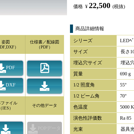
22,500
価格
¥
(税抜)
商品詳細情報
シリーズ
LEDﾍﾞ
姿図
仕様書／配線図
DF,DXF）
（PDF）
サイズ
長さ
1
埋込穴サイズ
埋込穴
PDF
質量
690 g
DXF
1/2 照度角
55°
1/2 ビーム角
70°
ESファイル
その他データ
色温度
5000 
（IES）
演色性評価数
Ra 85
POPデータ
光束
器具