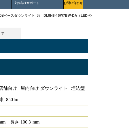
安全にご使用いただくために
お客様サポート
お問い合わせ
DL8N8-15W7BW-DA（LEDベースダウンライトφ150 
OBベースダウンライト
リア
トφ150 DALI
店舗向け 屋内向け ダウンライト 埋込型
束
850
lm
mm
長さ
100.3
mm