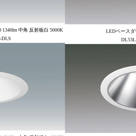
340lm 中角 反射板白 5000K
LEDベースダ
-DLS
DL53L