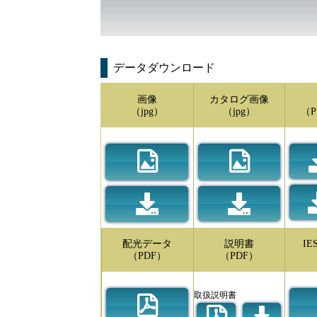
データダウンロード
画像
カタログ画像
（jpg）
（jpg）
（P
配光データ
説明書
I
（PDF）
（PDF）
取扱説明書