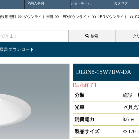
画
納入事例動画
納入事例
ショールーム
カタログ
施設用照明
ダウンライト照明
LEDダウンライト
LEDダウンライト
C
検索
ク
仕様書ダウンロード
DL8N8-15W7BW-DA
[生産終了]
LEDベースダウンライ
分類
施設・
光束
器具光
消費電力
8.6
w
製品サイズ
Φ
170