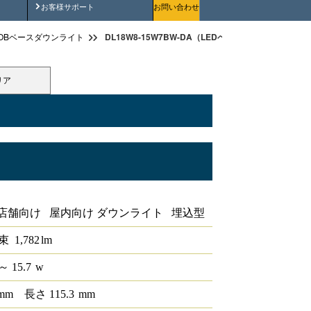
安全にご使用いただくために
お客様サポート
お問い合わせ
DL18W8-15W7BW-DA（LEDベースダウンライトφ150
OBベースダウンライト
リア
トφ150 DALI
店舗向け 屋内向け ダウンライト 埋込型
束
1,782
lm
～ 15.7
w
mm
長さ
115.3
mm