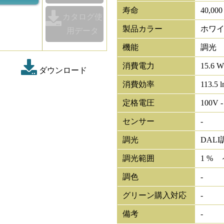
寿命
40,00
カタログ使
製品カラー
ホワ
用データ
機能
調光
消費電力
15.6 W
ダウンロード
消費効率
113.5 
定格電圧
100V -
センサー
-
調光
DALI
調光範囲
1 % 
調色
-
グリーン購入対応
-
備考
-