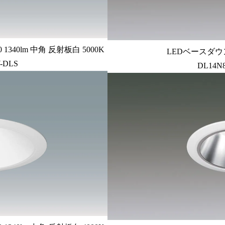
340lm 中角 反射板白 5000K
LEDベースダウン
-DLS
DL14N