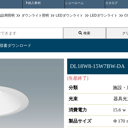
画
納入事例動画
納入事例
ショールーム
カタログ
施設用照明
ダウンライト照明
LEDダウンライト
LEDダウンライト
C
検索
ク
仕様書ダウンロード
DL18W8-15W7BW-DA
[生産終了]
LEDベースダウンライ
分類
施設・
光束
器具光
消費電力
15.6
w
製品サイズ
Φ
170