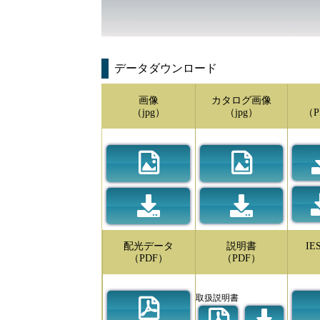
データダウンロード
画像
カタログ画像
（jpg）
（jpg）
（P
配光データ
説明書
I
（PDF）
（PDF）
取扱説明書