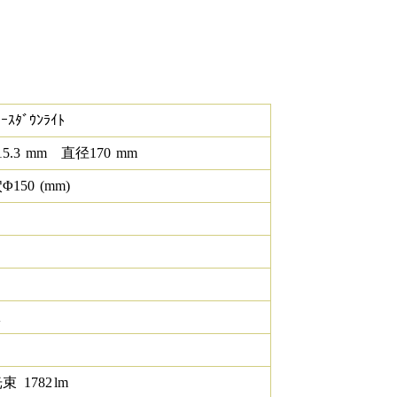
ｰｽﾀﾞｳﾝﾗｲﾄ
15.3
mm
直径
170
mm
Φ
150
(mm)
K
光束
1782
lm