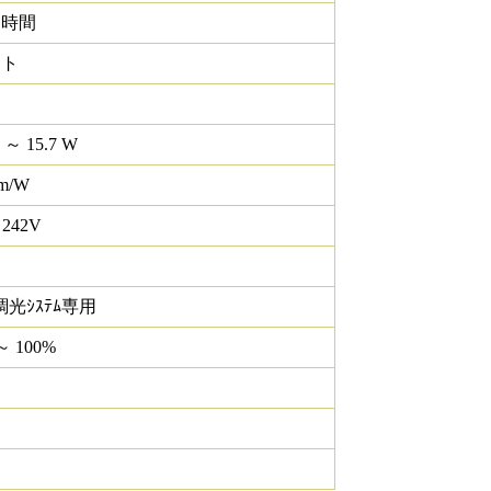
0 時間
イト
 ～ 15.7 W
lm/W
 242V
調光ｼｽﾃﾑ専用
～ 100%