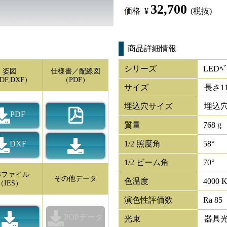
32,700
価格
¥
(税抜)
商品詳細情報
シリーズ
LEDﾍﾞ
姿図
仕様書／配線図
DF,DXF）
（PDF）
サイズ
長さ
1
埋込穴サイズ
埋込穴
PDF
質量
768 g
DXF
1/2 照度角
58°
1/2 ビーム角
70°
ESファイル
その他データ
色温度
4000 
（IES）
演色性評価数
Ra 85
POPデータ
光束
器具