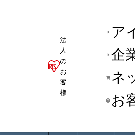
ア
法
人
企
の
お
ネ
客
様
お
商品デ
用途別