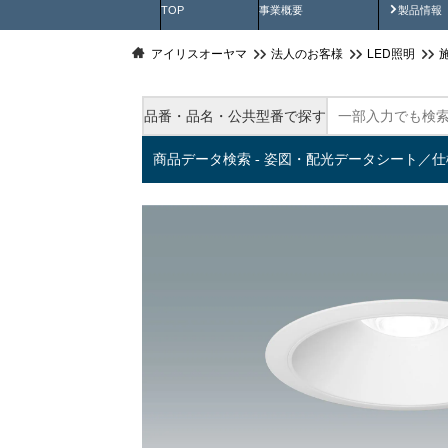
製品動
TOP
事業概要
製品情報
アイリスオーヤマ
法人のお客様
LED照明
品番・品名・公共型番で探す
商品データ検索 - 姿図・配光データシート／