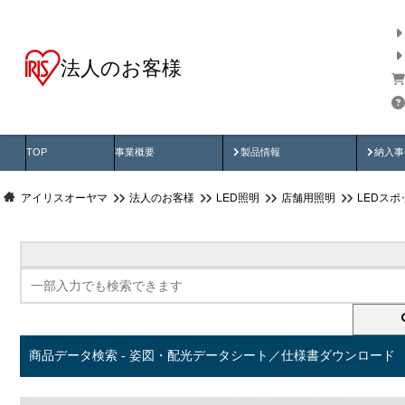
法人のお客様
商品データ検索
用途別から探す
納入
製品動画
納入
TOP
事業概要
製品情報
納入事
アイリスオーヤマ
法人のお客様
LED照明
店舗用照明
LEDス
商品データ検索 - 姿図・配光データシート／仕様書ダウンロード