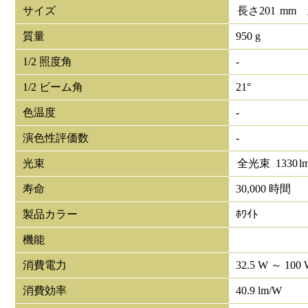
サイズ
長さ
201
mm
質量
950 g
1/2 照度角
-
1/2 ビーム角
21°
色温度
-
演色性評価数
-
光束
全光束
1330
l
寿命
30,000 時間
製品カラー
ﾎﾜｲﾄ
機能
消費電力
32.5 W ～ 100
消費効率
40.9 lm/W