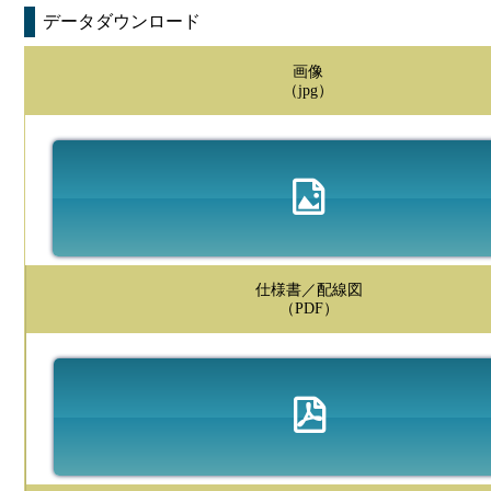
データダウンロード
画像
（jpg）
仕様書／配線図
（PDF）