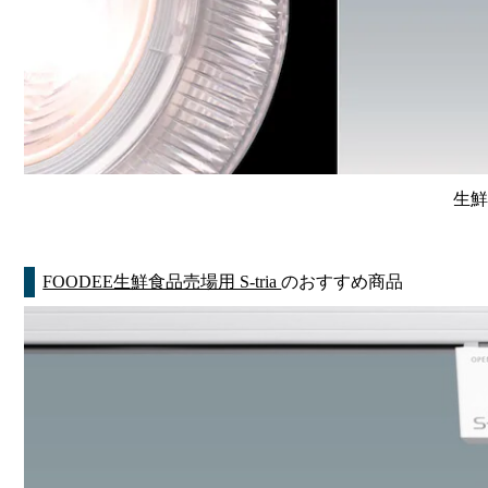
生鮮
FOODEE生鮮食品売場用 S-tria
のおすすめ商品