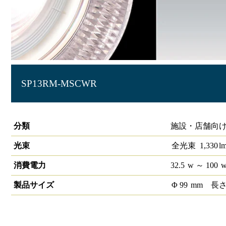
SP13RM-MSCWR
生鮮スポットライト 赤肉 雫
分類
施設・店舗向け 
光束
全光束
1,330
l
消費電力
32.5
w
～ 100
製品サイズ
Φ
99
mm
長