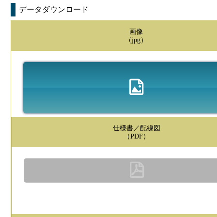
データダウンロード
画像
（jpg）
仕様書／配線図
（PDF）