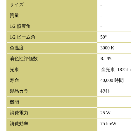
サイズ
-
質量
-
1/2 照度角
-
1/2 ビーム角
50°
色温度
3000 K
演色性評価数
Ra 95
光束
全光束
1875
l
寿命
40,000 時間
製品カラー
ﾎﾜｲﾄ
機能
消費電力
25 W
消費効率
75 lm/W