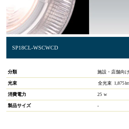
SP18CL-WSCWCD
生鮮スポットライト 高演色 ダイヤ
分類
施設・店舗向け 
光束
全光束
1,875
l
消費電力
25
w
製品サイズ
-