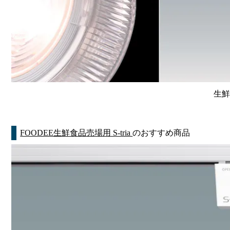
生鮮
FOODEE生鮮食品売場用 S-tria
のおすすめ商品