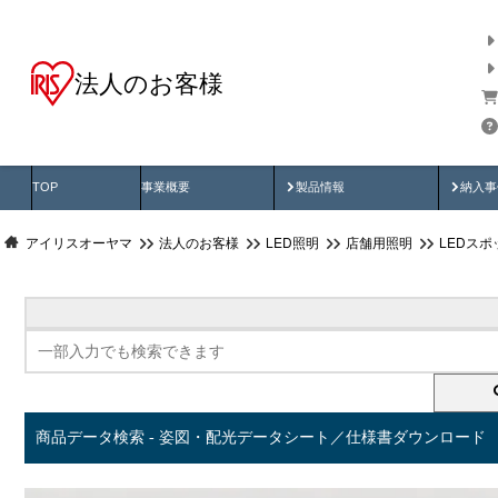
法人のお客様
商品データ検索
用途別から探す
納入
製品動画
納入
TOP
事業概要
製品情報
納入事
アイリスオーヤマ
法人のお客様
LED照明
店舗用照明
LEDス
商品データ検索 - 姿図・配光データシート／仕様書ダウンロード