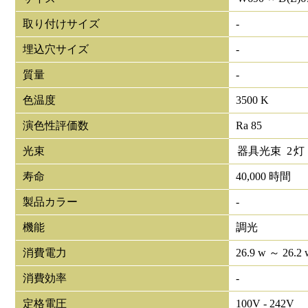
取り付けサイズ
-
埋込穴サイズ
-
質量
-
色温度
3500 K
演色性評価数
Ra 85
光束
器具光束
2
灯
寿命
40,000 時間
製品カラー
-
機能
調光
消費電力
26.9 w ～ 26.2 
消費効率
-
定格電圧
100V - 242V