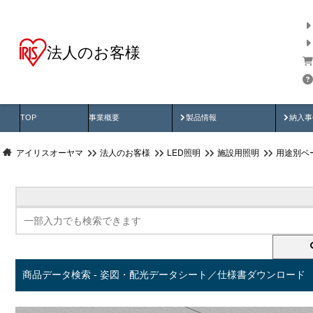
法人のお客様
商品データ検索
用途別から探す
納入
製品動画
納入
TOP
事業概要
製品情報
納入事
アイリスオーヤマ
法人のお客様
LED照明
施設用照明
用途別ベ
商品データ検索 - 姿図・配光データシート／仕様書ダウンロード