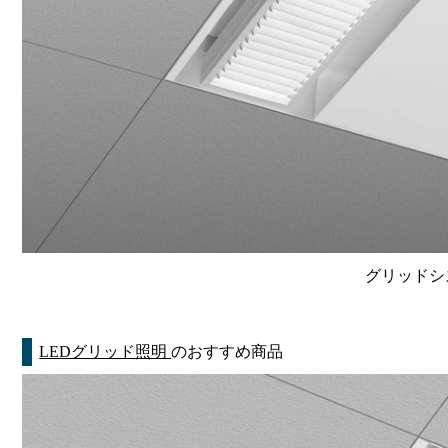
グリッドシ
LEDグリッド照明
のおすすめ商品