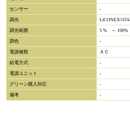
センサー
-
調光
LiCONEXｼｽﾃ
調光範囲
5 % ～ 100%
調色
-
電源種類
ＡＣ
給電方式
-
電源ユニット
-
グリーン購入対応
-
備考
-