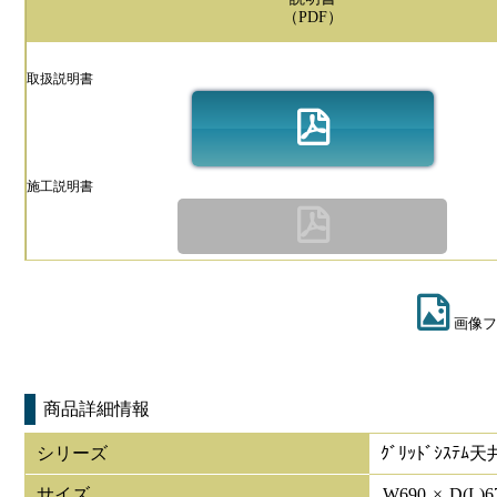
（PDF）
取扱説明書
施工説明書
画像フ
商品詳細情報
シリーズ
ｸﾞﾘｯﾄﾞｼｽﾃ
サイズ
W
690
×
D(L)
6