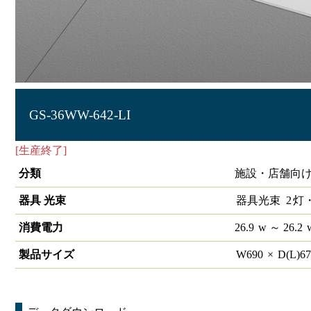
GS-36WW-642-LI
[生産終了]
グリッドシステム天井用照明 2灯□640
分類
施設・店舗向け
器具 光束
器具光束
2
灯
消費電力
26.9
w
～ 26.2
製品サイズ
W
690
×
D(L)
6