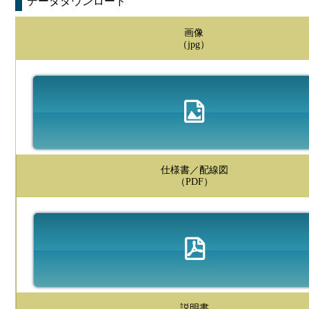
データダウンロード
画像
（jpg）
仕様書／配線図
（PDF）
説明書