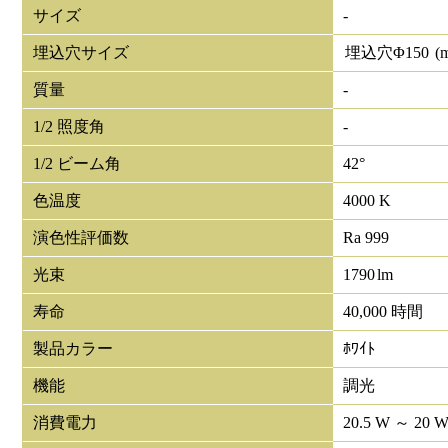
サイズ
-
埋込穴サイズ
埋込穴Φ
150
(
質量
-
1/2 照度角
-
1/2 ビーム角
42°
色温度
4000 K
演色性評価数
Ra 999
光束
1790
lm
寿命
40,000 時間
製品カラー
ﾎﾜｲﾄ
機能
調光
消費電力
20.5 W ～ 20 