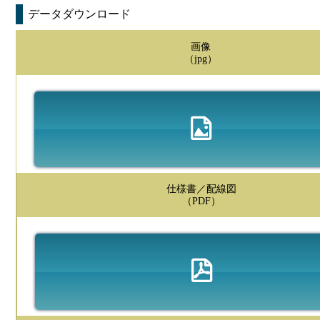
データダウンロード
画像
（jpg）
仕様書／配線図
（PDF）