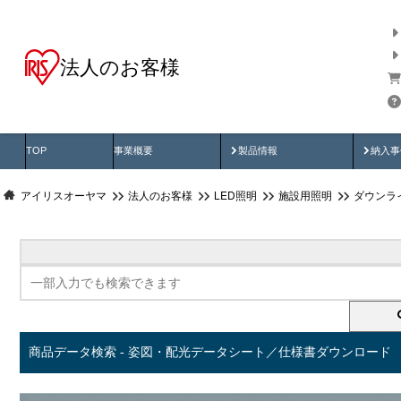
法人のお客様
商品データ検索
用途別から探す
納入
製品動画
納入
TOP
事業概要
製品情報
納入事
アイリスオーヤマ
法人のお客様
LED照明
施設用照明
ダウンラ
商品データ検索 - 姿図・配光データシート／仕様書ダウンロード