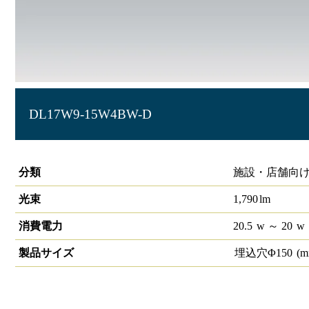
DL17W9-15W4BW-D
ベースダウンライト高演色 PWM φ150中角 反射板白 4000K
分類
施設・店舗向け
光束
1,790
lm
消費電力
20.5
w
～ 20
w
製品サイズ
埋込穴Φ
150
(m