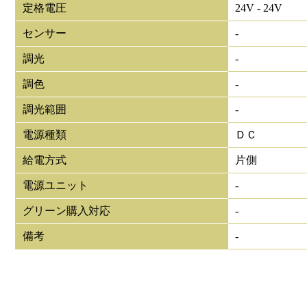
定格電圧
24V - 24V
センサー
-
調光
-
調色
-
調光範囲
-
電源種類
ＤＣ
給電方式
片側
電源ユニット
-
グリーン購入対応
-
備考
-