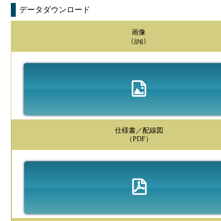
データダウンロード
画像
（jpg）
仕様書／配線図
（PDF）