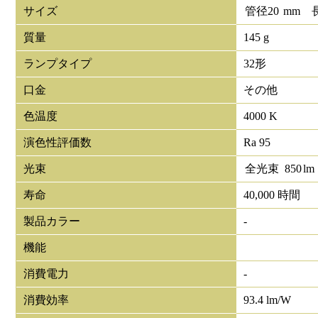
サイズ
管径
20
mm
質量
145 g
ランプタイプ
32形
口金
その他
色温度
4000 K
演色性評価数
Ra 95
光束
全光束
850
lm
寿命
40,000 時間
製品カラー
-
機能
消費電力
-
消費効率
93.4 lm/W