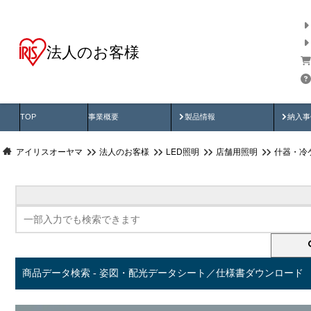
法人のお客様
商品データ検索
用途別から探す
納入
製品動画
納入
TOP
事業概要
製品情報
納入事
アイリスオーヤマ
法人のお客様
LED照明
店舗用照明
什器・冷
商品データ検索 - 姿図・配光データシート／仕様書ダウンロード