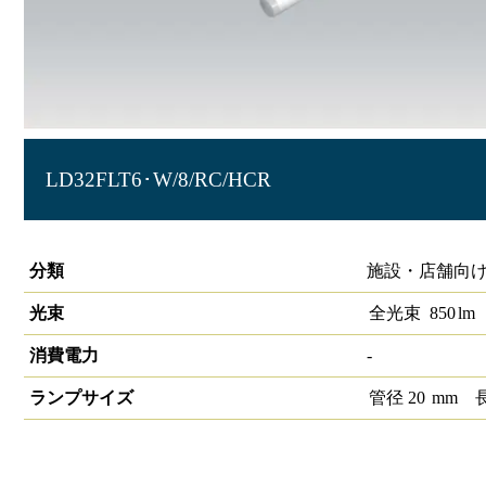
LD32FLT6･W/8/RC/HCR
冷ケース用照明T6 高演色
分類
施設・店舗向け
光束
全光束
850
lm
消費電力
-
ランプサイズ
管径
20
mm