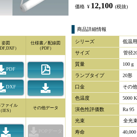
12,100
価格
¥
(税抜)
商品詳細情報
シリーズ
低温用
姿図
仕様書／配線図
DF,DXF）
（PDF）
サイズ
管径
2
質量
100 g
PDF
ランプタイプ
20形
DXF
口金
その
色温度
5000 
ESファイル
その他データ
演色性評価数
Ra 95
（IES）
光束
全光
POPデータ
寿命
40,00