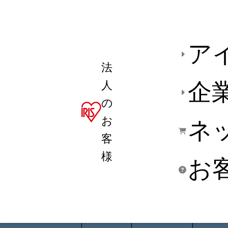
ア
法
人
企
の
お
ネ
客
様
お
商品デ
用途別