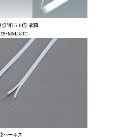
照明T6 10形 霜降
T6･MM/3/RC
源ハーネス