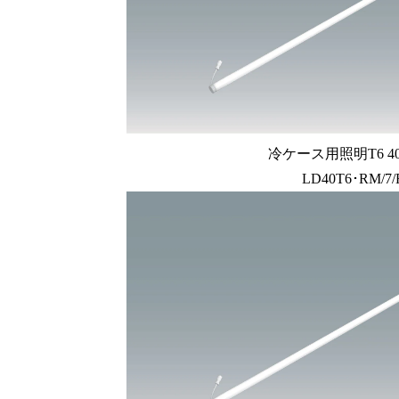
冷ケース用照明T6 4
LD40T6･RM/7/