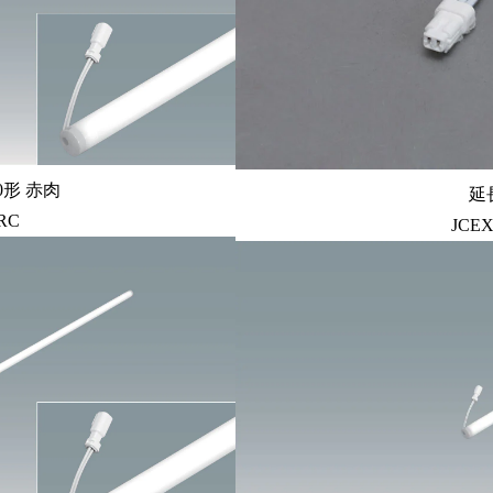
0形 赤肉
延
RC
JCEX