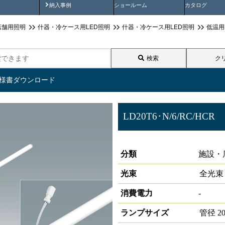
画
納入事例動画
納入事例
ショールーム
カタログ
店舗用照明
什器・冷ケース用LED照明
什器・冷ケース用LED照明
低温用
検索
ク
仕様書ダウンロード
LD20T6･N/6/RC/HCR
冷ケース用照明T6 高演色
分類
施設・
光束
全光束
消費電力
-
ランプサイズ
管径
2