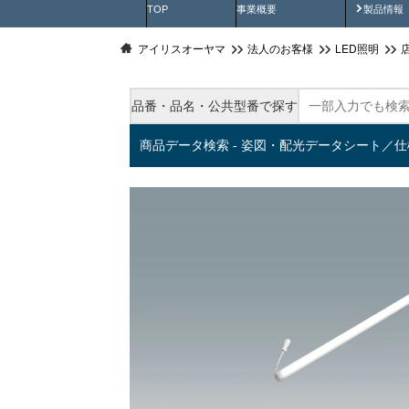
製品動
TOP
事業概要
製品情報
アイリスオーヤマ
法人のお客様
LED照明
品番・品名・公共型番で探す
商品データ検索 - 姿図・配光データシート／