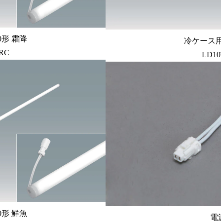
0形 霜降
冷ケース用
/RC
LD10
0形 鮮魚
電