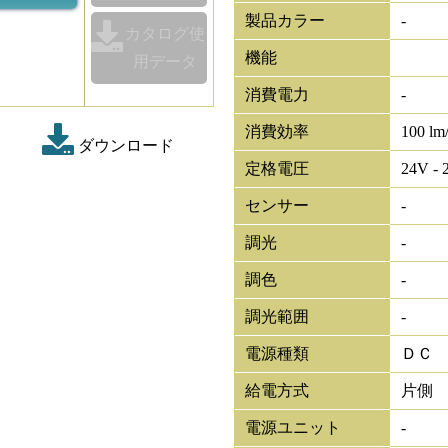
製品カラー
-
カタログ使
機能
用データ
消費電力
-
消費効率
100 lm
ダウンロード
定格電圧
24V - 
センサー
-
調光
-
調色
-
調光範囲
-
電源種類
ＤＣ
給電方式
片側
電源ユニット
-