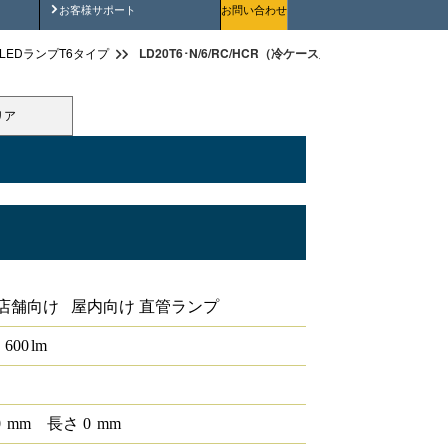
安全にご使用いただくために
お客様サポート
お問い合わせ
LD20T6･N/6/RC/HCR（冷ケース用照明T6 高演色）
LEDランプT6タイプ
リア
店舗向け 屋内向け 直管ランプ
600
lm
0
mm
長さ
0
mm