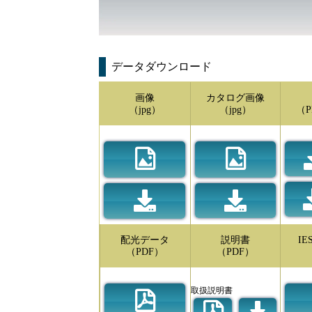
データダウンロード
画像
カタログ画像
（jpg）
（jpg）
（P
配光データ
説明書
I
（PDF）
（PDF）
取扱説明書