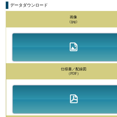
データダウンロード
画像
（jpg）
仕様書／配線図
（PDF）