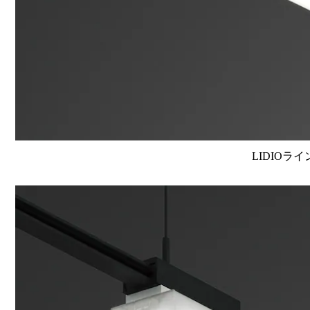
LIDIOラ