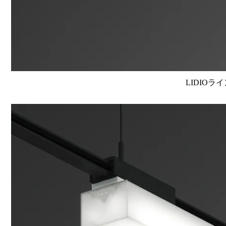
LIDIOラ