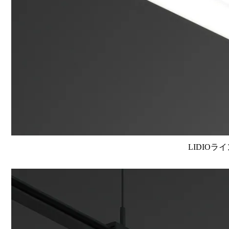
LIDIOラ