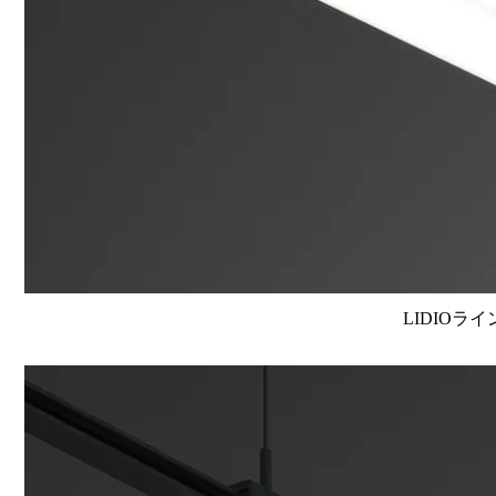
LIDIOラ