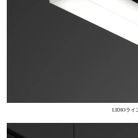
LIDIOラ