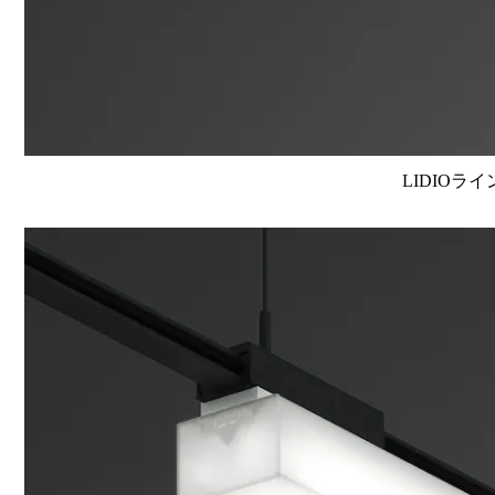
LIDIOラ