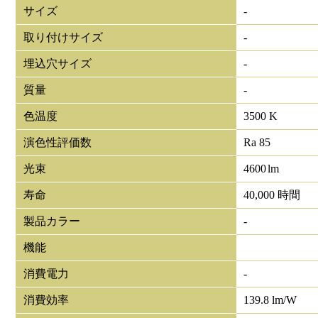
サイズ
-
取り付けサイズ
-
埋込穴サイズ
-
質量
-
色温度
3500 K
演色性評価数
Ra 85
光束
4600
lm
寿命
40,000 時間
製品カラー
-
機能
消費電力
-
消費効率
139.8 lm/W