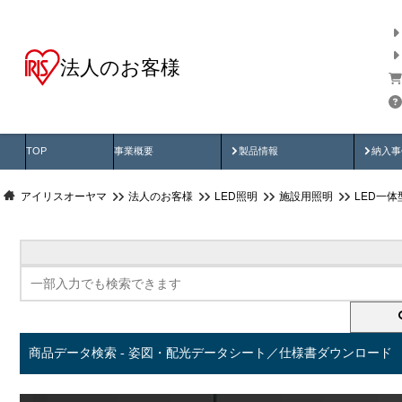
法人のお客様
商品データ検索
用途別から探す
納入
製品動画
納入
TOP
事業概要
製品情報
納入事
アイリスオーヤマ
法人のお客様
LED照明
施設用照明
LED一
商品データ検索 - 姿図・配光データシート／仕様書ダウンロード