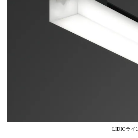
LIDIOラ