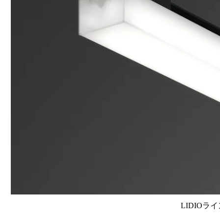
LIDIOラ