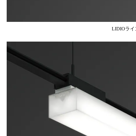
LIDIOラ