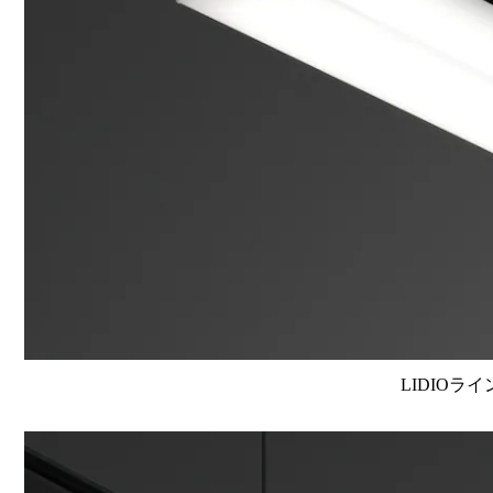
LIDIOラ