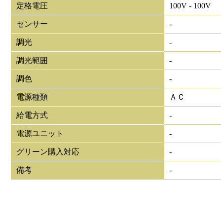
定格電圧
100V - 100V
センサー
-
調光
-
調光範囲
-
調色
-
電源種類
ＡＣ
給電方式
-
電源ユニット
-
グリーン購入対応
-
備考
-