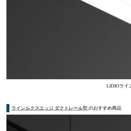
LIDIOラ
ラインルクスエッジ ダクトレール型
のおすすめ商品