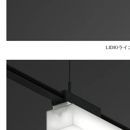
LIDIOラ