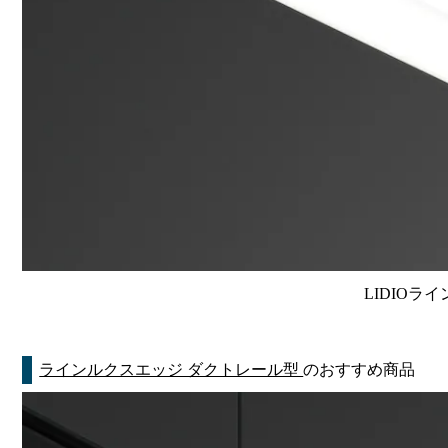
LIDIOラ
ラインルクスエッジ ダクトレール型
のおすすめ商品