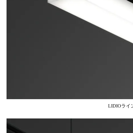
LIDIOラ