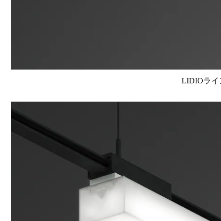
LIDIOラ