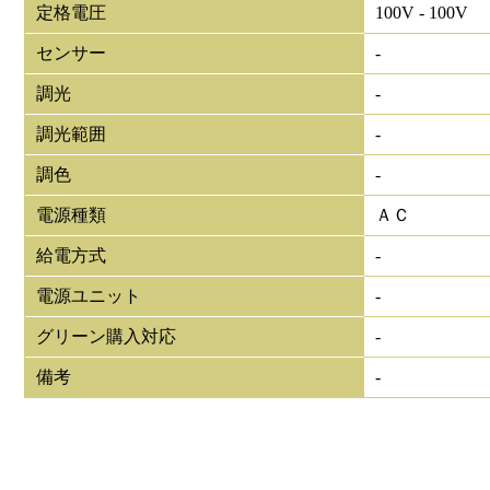
定格電圧
100V - 100V
センサー
-
調光
-
調光範囲
-
調色
-
電源種類
ＡＣ
給電方式
-
電源ユニット
-
グリーン購入対応
-
備考
-