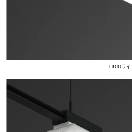
LIDIOラ