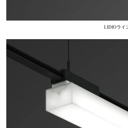
LIDIOラ