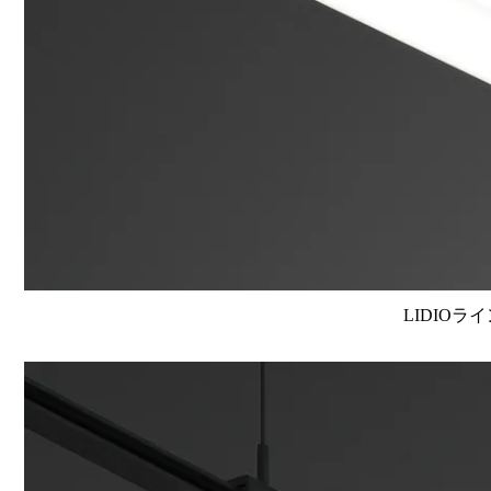
LIDIOラ