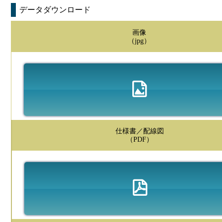
データダウンロード
画像
（jpg）
仕様書／配線図
（PDF）