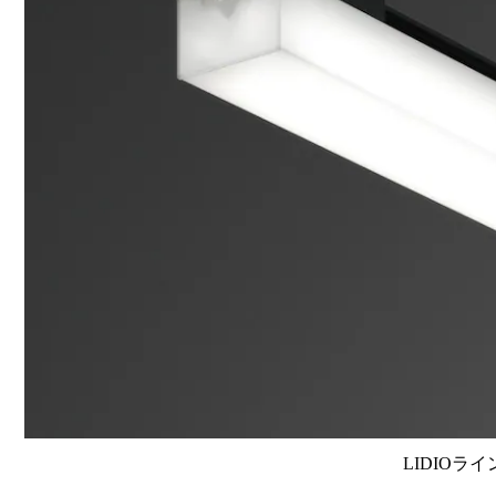
LIDIOラ