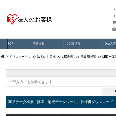
法人のお客様
商品データ検索
用途別から探す
納入
製品動画
納入
TOP
事業概要
製品情報
納入事
アイリスオーヤマ
法人のお客様
LED照明
施設用照明
LED一
商品データ検索 - 姿図・配光データシート／仕様書ダウンロード