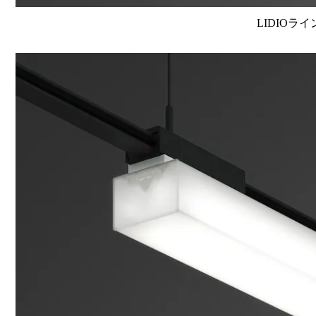
LIDIOラ