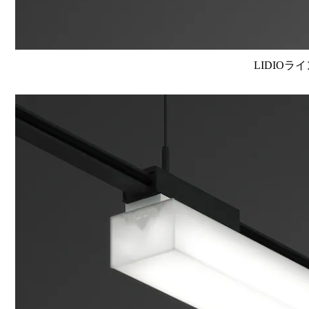
LIDIOラ