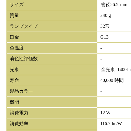
サイズ
管径
26.5
mm
質量
240 g
ランプタイプ
32形
口金
G13
色温度
-
演色性評価数
-
光束
全光束
1400
l
寿命
40,000 時間
製品カラー
-
機能
消費電力
12 W
消費効率
116.7 lm/W