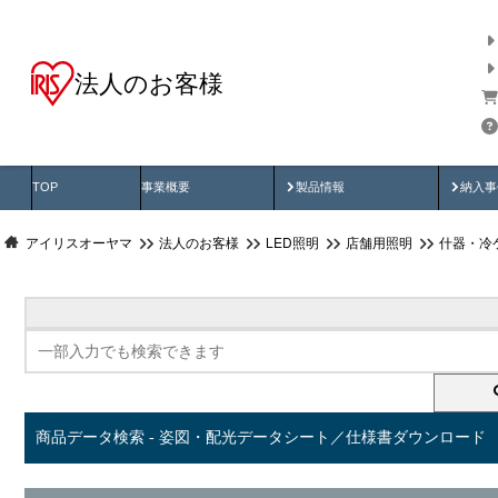
法人のお客様
商品データ検索
用途別から探す
納入
製品動画
納入
TOP
事業概要
製品情報
納入事
アイリスオーヤマ
法人のお客様
LED照明
店舗用照明
什器・冷
商品データ検索 - 姿図・配光データシート／仕様書ダウンロード