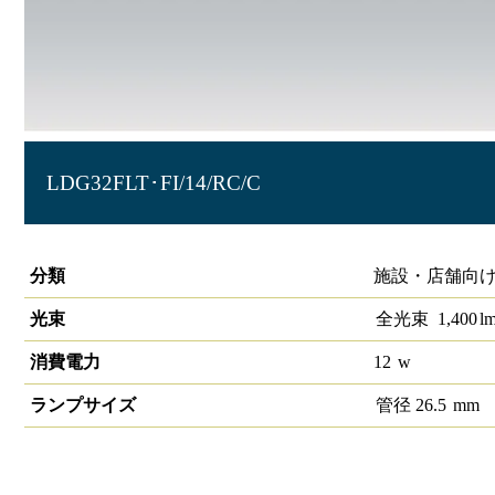
LDG32FLT･FI/14/RC/C
冷ケース用照明G13 32形FL 鮮魚
分類
施設・店舗向け
光束
全光束
1,400
l
消費電力
12
w
ランプサイズ
管径
26.5
mm