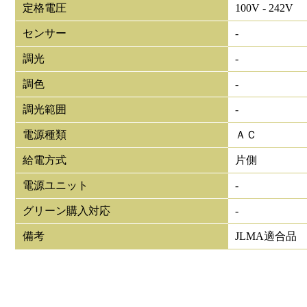
定格電圧
100V - 242V
センサー
-
調光
-
調色
-
調光範囲
-
電源種類
ＡＣ
給電方式
片側
電源ユニット
-
グリーン購入対応
-
備考
JLMA適合品