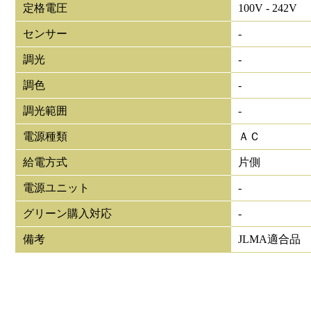
定格電圧
100V - 242V
センサー
-
調光
-
調色
-
調光範囲
-
電源種類
ＡＣ
給電方式
片側
電源ユニット
-
グリーン購入対応
-
備考
JLMA適合品