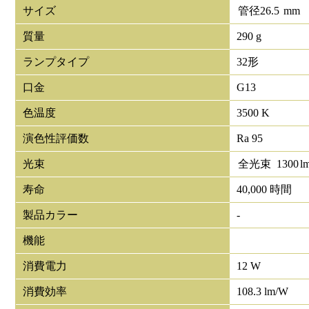
サイズ
管径
26.5
mm
質量
290 g
ランプタイプ
32形
口金
G13
色温度
3500 K
演色性評価数
Ra 95
光束
全光束
1300
l
寿命
40,000 時間
製品カラー
-
機能
消費電力
12 W
消費効率
108.3 lm/W