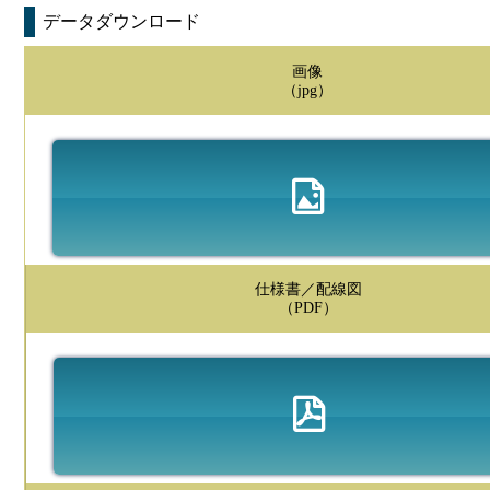
データダウンロード
画像
（jpg）
仕様書／配線図
（PDF）