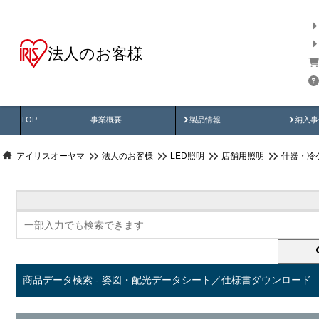
法人のお客様
商品データ検索
用途別から探す
納入
製品動画
納入
TOP
事業概要
製品情報
納入事
アイリスオーヤマ
法人のお客様
LED照明
店舗用照明
什器・冷
商品データ検索 - 姿図・配光データシート／仕様書ダウンロード