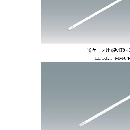
冷ケース用照明T8 4
LDG32T･MM/8/