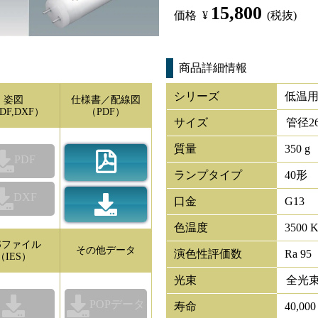
15,800
価格
¥
(税抜)
商品詳細情報
シリーズ
低温用
姿図
仕様書／配線図
DF,DXF）
（PDF）
サイズ
管径
2
質量
350 g
PDF
ランプタイプ
40形
DXF
口金
G13
色温度
3500 
ESファイル
その他データ
演色性評価数
Ra 95
（IES）
光束
全光
POPデータ
寿命
40,00