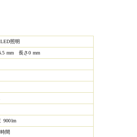
LED照明
6.5
mm
長さ
0
mm
K
束
900
lm
0 時間