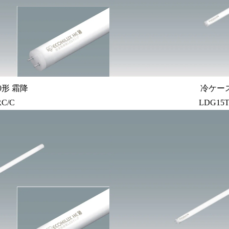
0形 霜降
冷ケー
RC/C
LDG15T