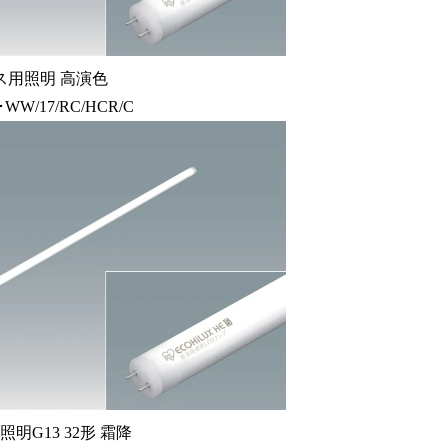
ス用照明 高演色
･WW/17/RC/HCR/C
明G13 32形 霜降