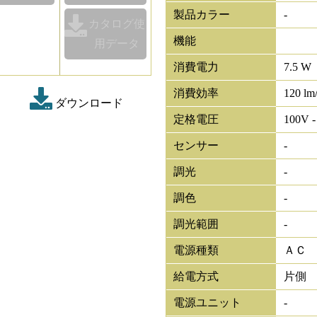
製品カラー
-
カタログ使
機能
用データ
消費電力
7.5 W
消費効率
120 lm
ダウンロード
定格電圧
100V -
センサー
-
調光
-
調色
-
調光範囲
-
電源種類
ＡＣ
給電方式
片側
電源ユニット
-