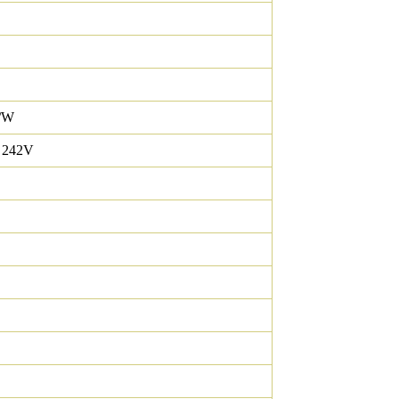
/W
 242V