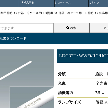
画
納入事例動画
納入事例
ショールーム
カタログ
店舗用照明
什器・冷ケース用LED照明
什器・冷ケース用LED照明
低温用
検索
ク
仕様書ダウンロード
LDG32T･WW/9/RC/HC
冷ケース用照明 高演色
分類
施設・
光束
全光束
消費電力
7.5
w
ランプサイズ
管径
2