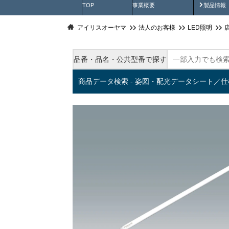
製品動
TOP
事業概要
製品情報
アイリスオーヤマ
法人のお客様
LED照明
品番・品名・公共型番で探す
商品データ検索 - 姿図・配光データシート／