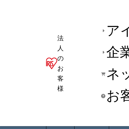
ア
法
人
企
の
お
ネ
客
様
お
商品デ
用途別