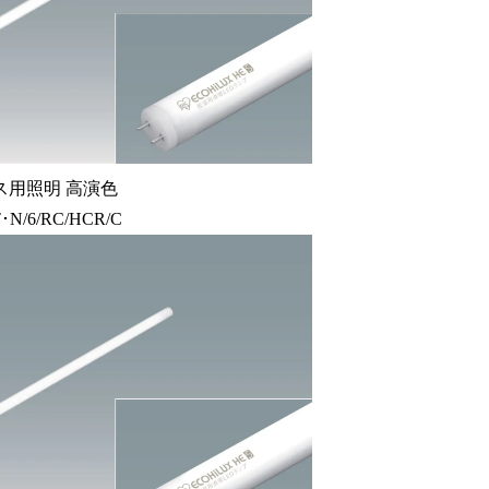
ス用照明 高演色
･N/6/RC/HCR/C