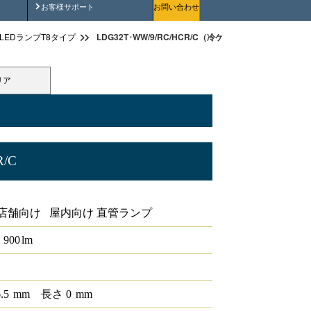
安全にご使用いただくために
お客様サポート
お問い合わせ
LDG32T･WW/9/RC/HCR/C（冷ケース用照明 高演色）
LEDランプT8タイプ
リア
R/C
店舗向け 屋内向け 直管ランプ
900
lm
6.5
mm
長さ
0
mm