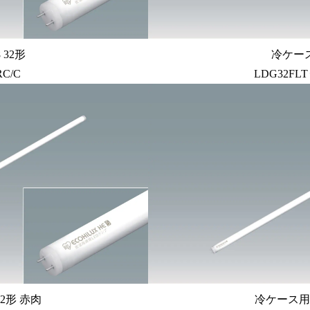
32形
冷ケー
RC/C
LDG32FLT
2形 赤肉
冷ケース用照