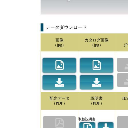
データダウンロード
画像
カタログ画像
（jpg）
（jpg）
（P
配光データ
説明書
I
（PDF）
（PDF）
取扱説明書