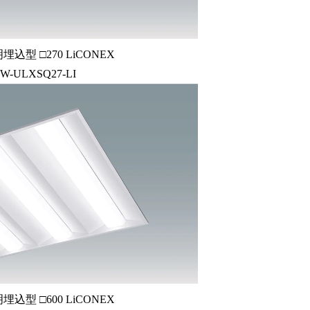
込型 □270 LiCONEX
W-ULXSQ27-LI
込型 □600 LiCONEX