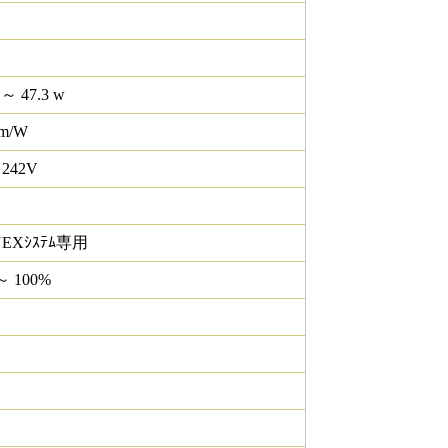
 ～ 47.3 w
lm/W
 242V
NEXｼｽﾃﾑ専用
～ 100%