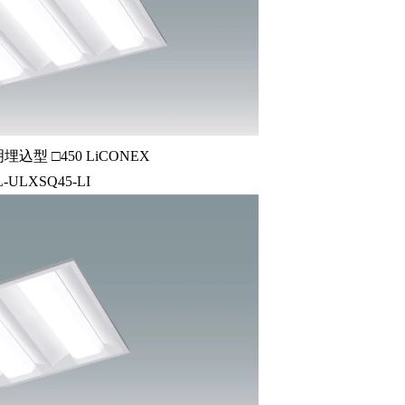
込型 □450 LiCONEX
L-ULXSQ45-LI