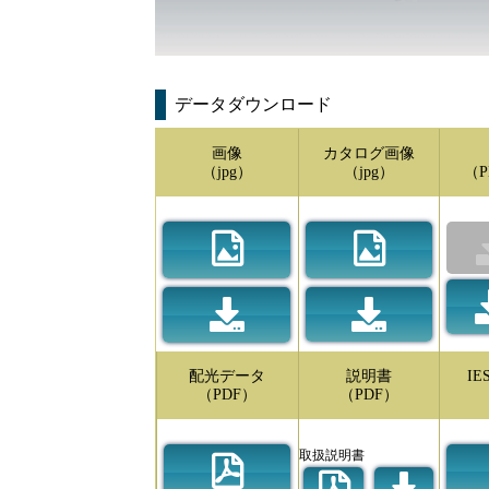
データダウンロード
画像
カタログ画像
（jpg）
（jpg）
（P
配光データ
説明書
I
（PDF）
（PDF）
取扱説明書