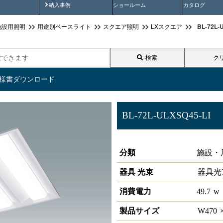
画
納入事例動画
納入事例
ショールーム
カタログ
BL-72L
施設用照明
用途別ベースライト
スクエア照明
LXスクエア
検索
ク
仕様書ダウンロード
BL-72L-ULXSQ45-LI
LXスクエア照明埋込型 □450 L
分類
施設・
器具 光束
器具光
消費電力
49.7
w
製品サイズ
W
470