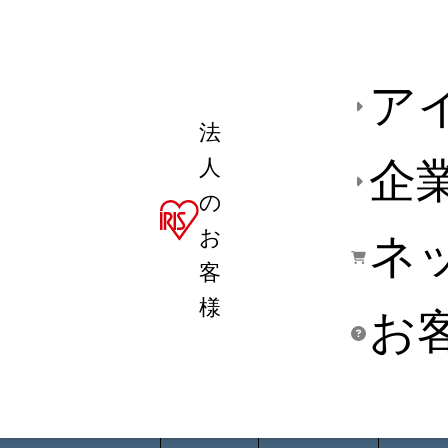
ア
法
人
企
の
お
ネ
客
様
お
商品デ
用途別