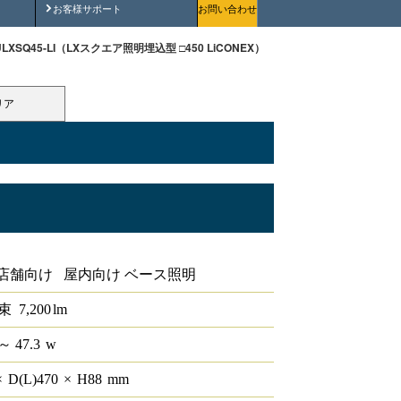
安全にご使用いただくために
お客様サポート
お問い合わせ
-ULXSQ45-LI（LXスクエア照明埋込型 □450 LiCONEX）
リア
iCONEX
店舗向け 屋内向け ベース照明
束
7,200
lm
～ 47.3
w
×
D(L)
470
×
H
88
mm