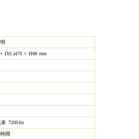
照明
×
D(L)
470
×
H
88
mm
g
K
光束
7200
lm
0 時間