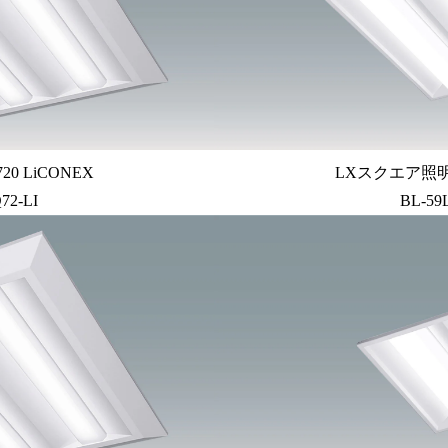
0 LiCONEX
LXスクエア照明埋
72-LI
BL-59