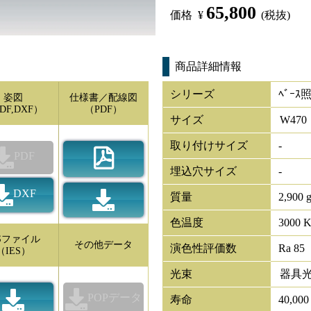
65,800
価格
¥
(税抜)
商品詳細情報
シリーズ
ﾍﾞｰｽ
姿図
仕様書／配線図
DF,DXF）
（PDF）
サイズ
W
470
取り付けサイズ
-
PDF
埋込穴サイズ
-
DXF
質量
2,900 
色温度
3000 
ESファイル
その他データ
演色性評価数
Ra 85
（IES）
光束
器具
POPデータ
寿命
40,00