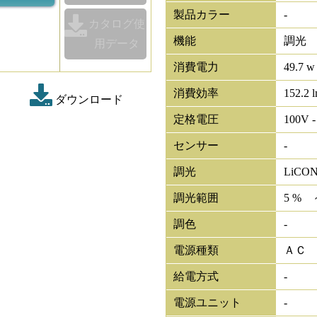
製品カラー
-
カタログ使
機能
調光
用データ
消費電力
49.7 w
消費効率
152.2 
ダウンロード
定格電圧
100V -
センサー
-
調光
LiCO
調光範囲
5 % 
調色
-
電源種類
ＡＣ
給電方式
-
電源ユニット
-