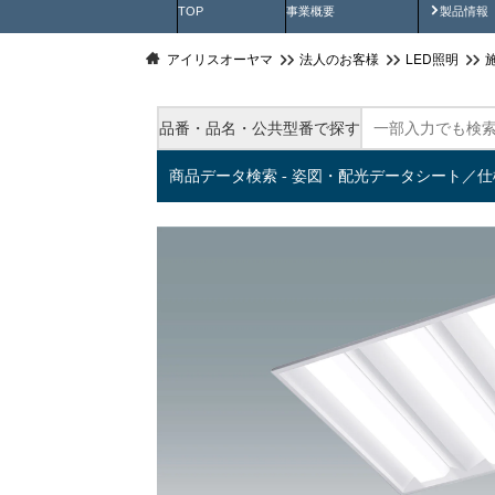
製品動
TOP
事業概要
製品情報
アイリスオーヤマ
法人のお客様
LED照明
品番・品名・公共型番で探す
商品データ検索 - 姿図・配光データシート／