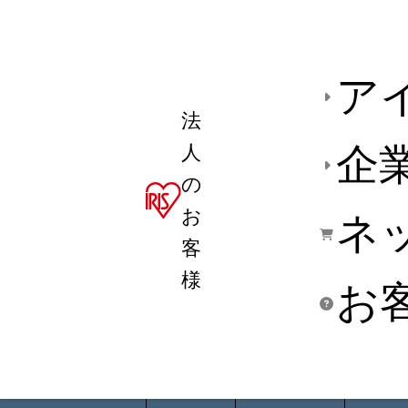
ア
法
人
企
の
お
ネ
客
様
お
商品デ
用途別