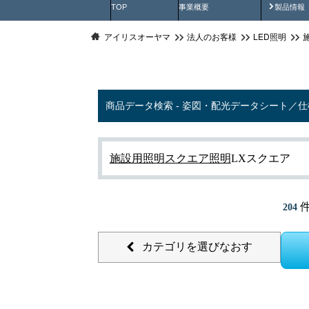
製品動
TOP
事業概要
製品情報
アイリスオーヤマ
法人のお客様
LED照明
商品データ検索 - 姿図・配光データシート／
施設用照明
スクエア照明
LXスクエア
件
204
カテゴリを選びなおす