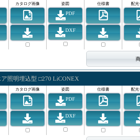
カタログ画像
姿図
仕様書
配光
PDF
DXF
ア照明埋込型 □270 LiCONEX
カタログ画像
姿図
仕様書
配光
PDF
DXF