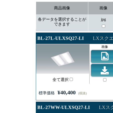
商品画像
画像
各データを選択することが
jpg
できます
BL-27L-ULXSQ27-LI
LXスクエ
画像
全て選択
¥40,400
標準価格
(税抜)
BL-27WW-ULXSQ27-LI
LXスク