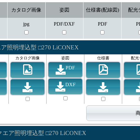
カタログ画像
姿図
仕様書(配線図)
配光
jpg
PDF/DXF
PDF
P
ア照明埋込型 □270 LiCONEX
カタログ画像
姿図
仕様書
配光
PDF
DXF
エア照明埋込型 □270 LiCONEX