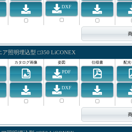
DXF
ア照明埋込型 □350 LiCONEX
カタログ画像
姿図
仕様書
配光
PDF
DXF