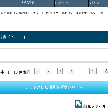
画
納入事例動画
納入事例
ショールーム
カタログ
LXスクエア 1ページ目
施設用照明
用途別ベースライト
スクエア照明
仕様書ダウンロード
1
2
3
4
...
21
中 [
1 - 10
件表示]
画像ファイル