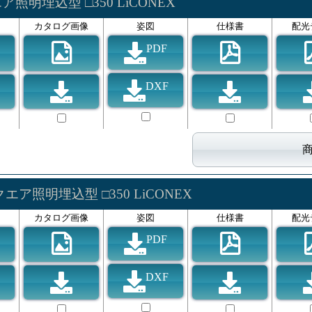
ア照明埋込型 □350 LiCONEX
カタログ画像
姿図
仕様書
配光
PDF
DXF
エア照明埋込型 □350 LiCONEX
カタログ画像
姿図
仕様書
配光
PDF
DXF