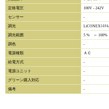
定格電圧
100V - 242V
センサー
-
調光
LiCONEXｼｽﾃ
調光範囲
5 % ～ 100%
調色
-
電源種類
ＡＣ
給電方式
-
電源ユニット
-
グリーン購入対応
-
備考
-