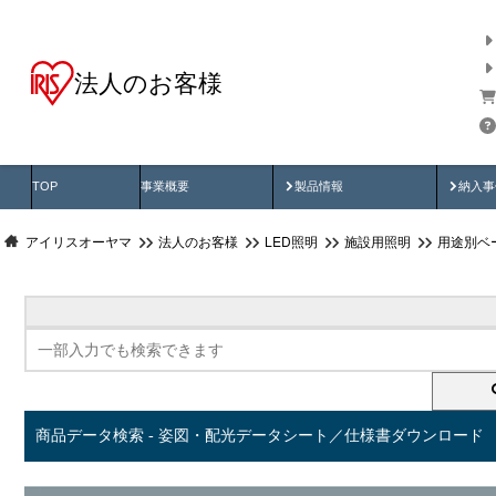
法人のお客様
商品データ検索
用途別から探す
納入
製品動画
納入
TOP
事業概要
製品情報
納入事
アイリスオーヤマ
法人のお客様
LED照明
施設用照明
用途別ベ
商品データ検索 - 姿図・配光データシート／仕様書ダウンロード