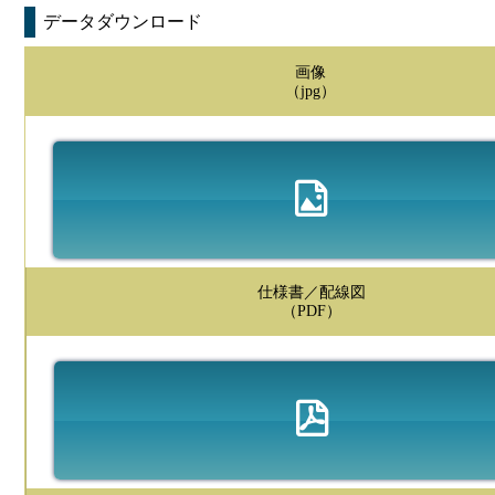
データダウンロード
画像
（jpg）
仕様書／配線図
（PDF）