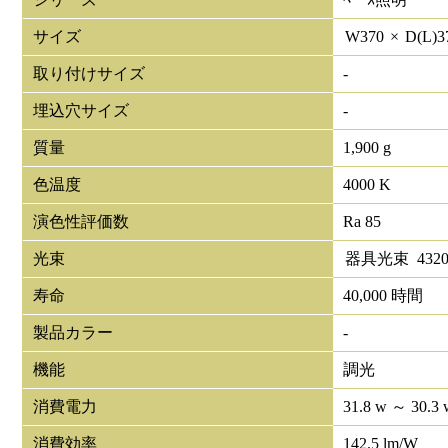
サイズ
W
370
×
D(L)
3
取り付けサイズ
-
埋込穴サイズ
-
質量
1,900 g
色温度
4000 K
演色性評価数
Ra 85
光束
器具光束
432
寿命
40,000 時間
製品カラー
-
機能
調光
消費電力
31.8 w ～ 30.3 
消費効率
142.5 lm/W