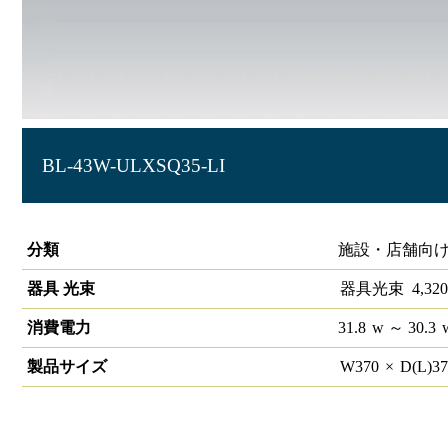
BL-43W-ULXSQ35-LI
LXスクエア照明埋込型 □350 LiCONEX
分類
施設・店舗向け
器具 光束
器具光束
4,320
消費電力
31.8
w
～ 30.3
製品サイズ
W
370
×
D(L)
3