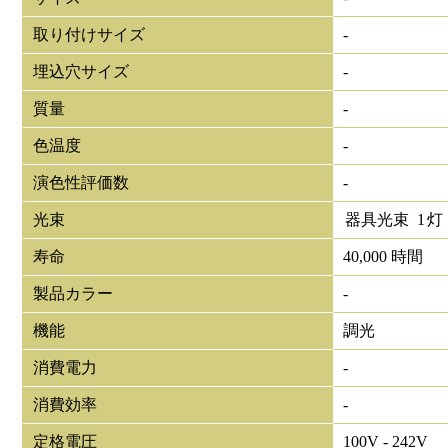
取り付けサイズ
-
埋込穴サイズ
-
質量
-
色温度
-
演色性評価数
-
光束
器具光束
1
灯
寿命
40,000 時間
製品カラー
-
機能
調光
消費電力
-
消費効率
-
定格電圧
100V - 242V