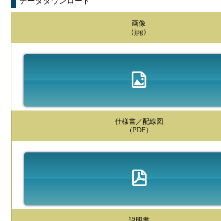
データダウンロード
画像
（jpg）
仕様書／配線図
（PDF）
説明書