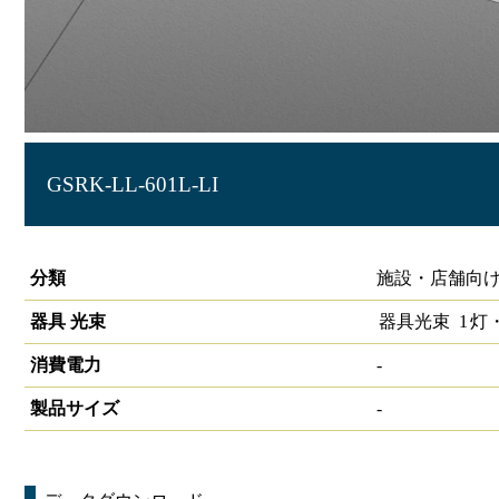
GSRK-LL-601L-LI
グリッドシステム天井用照明 ソケットL型 1灯□600 LiCON
分類
施設・店舗向け
器具 光束
器具光束
1
灯
消費電力
-
製品サイズ
-