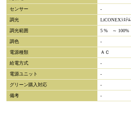
センサー
-
調光
LiCONEXｼｽﾃ
調光範囲
5 % ～ 100%
調色
-
電源種類
ＡＣ
給電方式
-
電源ユニット
-
グリーン購入対応
-
備考
-