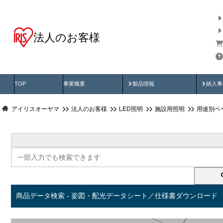
法人のお客様
商品データ検索
用途別から探す
納入
製品動画
納入
TOP
事業概要
製品情報
納入事
アイリスオーヤマ
法人のお客様
LED照明
施設用照明
用途別ベ
商品データ検索 - 姿図・配光データシート／仕様書ダウンロード