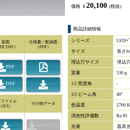
20,100
価格
¥
(税抜)
商品詳細情報
シリーズ
LEDﾍﾞ
姿図
仕様書／配線図
DF,DXF）
（PDF）
サイズ
長さ
9
埋込穴サイズ
埋込穴
PDF
質量
530 g
DXF
1/2 照度角
-
1/2 ビーム角
40°
ESファイル
その他データ
色温度
2700 
（IES）
演色性評価数
Ra 85
POPデータ
光束
器具