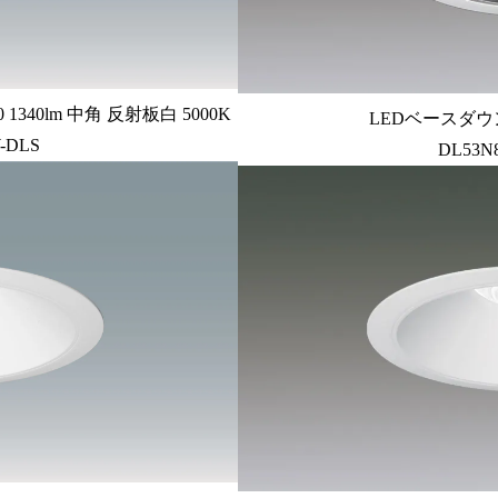
340lm 中角 反射板白 5000K
LEDベースダウン
-DLS
DL53N