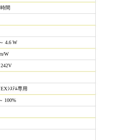
0 時間
～ 4.6 W
lm/W
 242V
NEXｼｽﾃﾑ専用
～ 100%