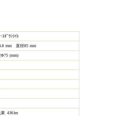
ｰｽﾀﾞｳﾝﾗｲﾄ
4.8
mm
直径
85
mm
Φ
75
(mm)
K
光束
436
lm