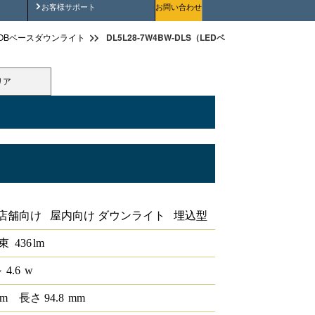
安全にご使用いただくために
お客様サポート
お問い合わせ
DL5L28-7W4BW-DLS（LEDベースダウンライトφ75 L
OBベースダウンライト
リア
iCONEX
店舗向け 屋内向け ダウンライト 埋込型
束
436
lm
 4.6
w
m
長さ
94.8
mm