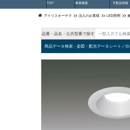
製品動
TOP
事業概要
製品情報
アイリスオーヤマ
法人のお客様
LED照明
品番・品名・公共型番で探す
商品データ検索 - 姿図・配光データシート／