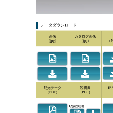
データダウンロード
画像
カタログ画像
（jpg）
（jpg）
（P
配光データ
説明書
I
（PDF）
（PDF）
取扱説明書