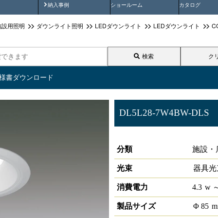
画
納入事例動画
納入事例
ショールーム
カタログ
施設用照明
ダウンライト照明
LEDダウンライト
LEDダウンライト
C
検索
ク
仕様書ダウンロード
DL5L28-7W4BW-DLS
LEDベースダウンライトφ75 L
分類
施設・
光束
器具光
消費電力
4.3
w
～
製品サイズ
Φ
85
m