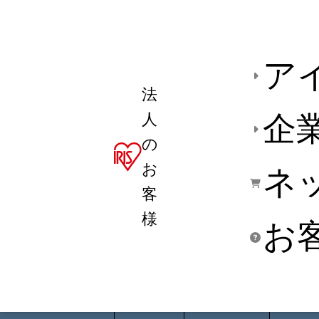
ア
法
人
企
の
お
ネ
客
様
お
商品デ
用途別