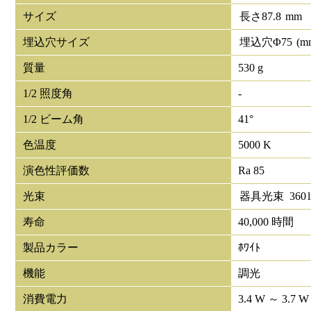
サイズ
長さ
87.8
mm
埋込穴サイズ
埋込穴Φ
75
(m
質量
530 g
1/2 照度角
-
1/2 ビーム角
41°
色温度
5000 K
演色性評価数
Ra 85
光束
器具光束
360
寿命
40,000 時間
製品カラー
ﾎﾜｲﾄ
機能
調光
消費電力
3.4 W ～ 3.7 W