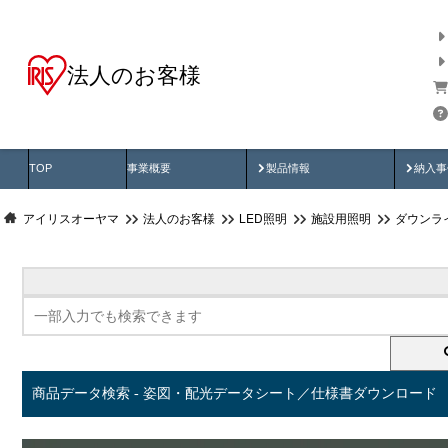
法人のお客様
商品データ検索
用途別から探す
納入
製品動画
納入
TOP
事業概要
製品情報
納入事
アイリスオーヤマ
法人のお客様
LED照明
施設用照明
ダウンラ
商品データ検索 - 姿図・配光データシート／仕様書ダウンロード