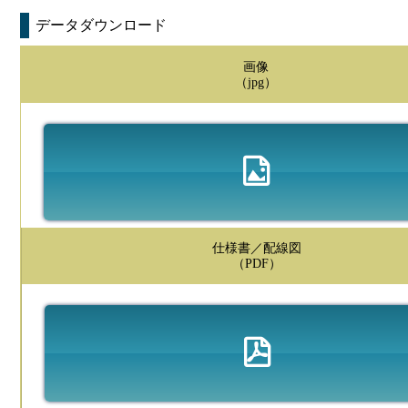
データダウンロード
画像
（jpg）
仕様書／配線図
（PDF）