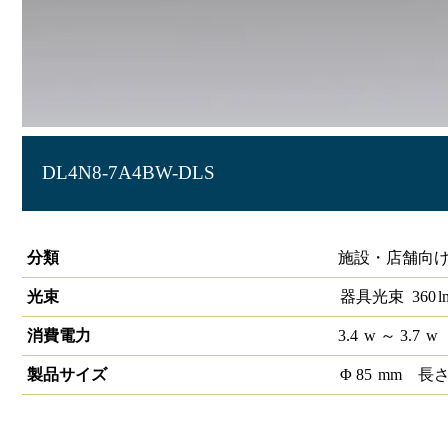
DL4N8-7A4BW-DLS
LEDベースダウンライトφ75 LiCONEX
分類
施設・店舗向け
光束
器具光束
360
l
消費電力
3.4
w
～ 3.7
w
製品サイズ
Φ
85
mm
長