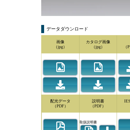
データダウンロード
画像
カタログ画像
（jpg）
（jpg）
（P
配光データ
説明書
I
（PDF）
（PDF）
取扱説明書