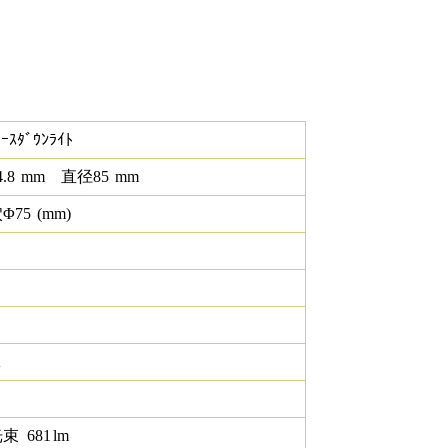
ｰｽﾀﾞｳﾝﾗｲﾄ
4.8
mm
直径
85
mm
Φ
75
(mm)
K
光束
681
lm