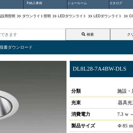
画
納入事例動画
納入事例
ショールーム
カタログ
施設用照明
ダウンライト照明
LEDダウンライト
LEDダウンライト
C
検索
ク
仕様書ダウンロード
DL8L28-7A4BW-DLS
LEDベースダウンライトφ75 L
分類
施設・
光束
器具光
消費電力
7.3
w
～
製品サイズ
Φ
85
m