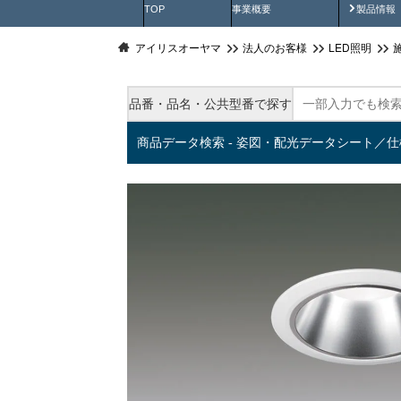
製品動
TOP
事業概要
製品情報
アイリスオーヤマ
法人のお客様
LED照明
品番・品名・公共型番で探す
商品データ検索 - 姿図・配光データシート／