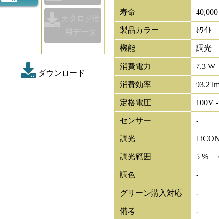
寿命
40,00
カタログ使
製品カラー
ﾎﾜｲﾄ
用データ
機能
調光
消費電力
7.3 W 
ダウンロード
消費効率
93.2 l
定格電圧
100V -
センサー
-
調光
LiCO
調光範囲
5 % 
調色
-
グリーン購入対応
-
備考
-