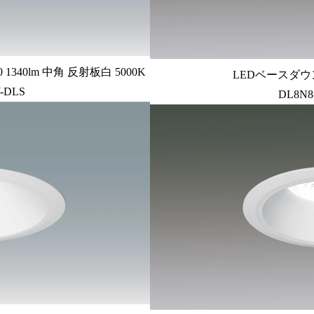
340lm 中角 反射板白 5000K
LEDベースダウン
-DLS
DL8N8