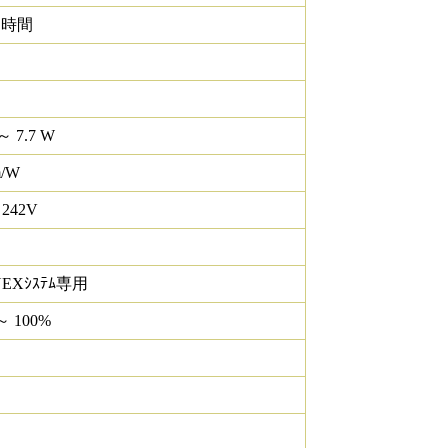
0 時間
～ 7.7 W
m/W
 242V
NEXｼｽﾃﾑ専用
～ 100%