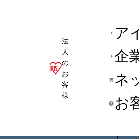
ア
法
人
企
の
お
ネ
客
様
お
商品デ
用途別