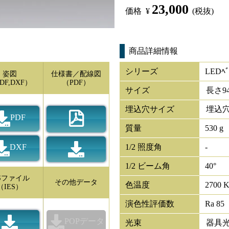
23,000
価格
¥
(税抜)
商品詳細情報
シリーズ
LEDﾍﾞ
姿図
仕様書／配線図
DF,DXF）
（PDF）
サイズ
長さ
9
埋込穴サイズ
埋込穴
PDF
質量
530 g
DXF
1/2 照度角
-
1/2 ビーム角
40°
ESファイル
その他データ
色温度
2700 
（IES）
演色性評価数
Ra 85
POPデータ
光束
器具