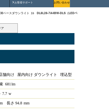
安全にご使用いただくために
お客様サポート
お問い合わせ
DL8L28-7A4BW-DLS（LEDベースダウンライトφ75 L
OBベースダウンライト
リア
iCONEX
店舗向け 屋内向け ダウンライト 埋込型
束
681
lm
 7.7
w
m
長さ
94.8
mm