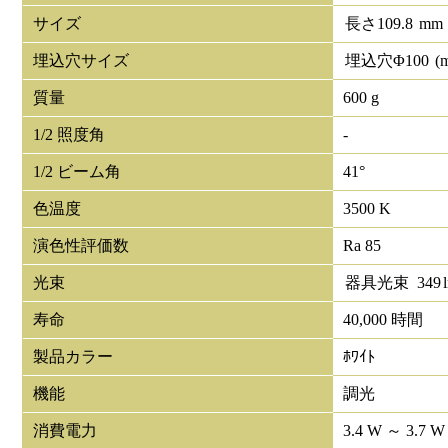
サイズ
長さ
109.8
mm
埋込穴サイズ
埋込穴Φ
100
(
質量
600 g
1/2 照度角
-
1/2 ビーム角
41°
色温度
3500 K
演色性評価数
Ra 85
光束
器具光束
349
寿命
40,000 時間
製品カラー
ﾎﾜｲﾄ
機能
調光
消費電力
3.4 W ～ 3.7 W