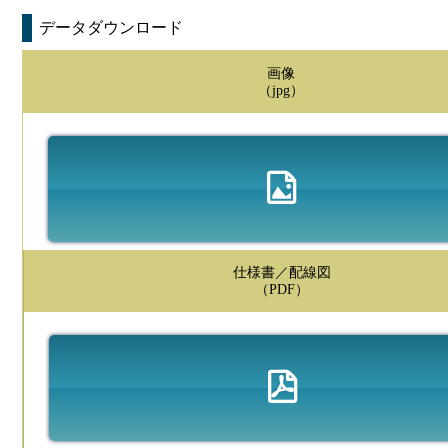
データダウンロード
画像
（jpg）
仕様書／配線図
（PDF）