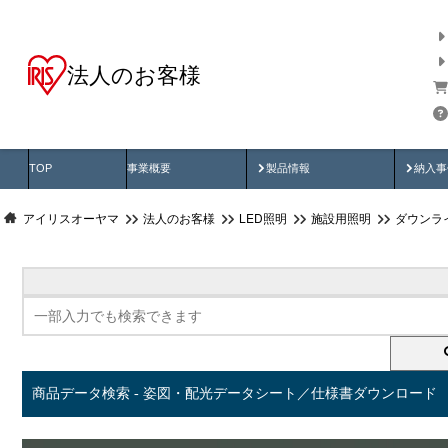
法人のお客様
商品データ検索
用途別から探す
納入
製品動画
納入
TOP
事業概要
製品情報
納入事
アイリスオーヤマ
法人のお客様
LED照明
施設用照明
ダウンラ
商品データ検索 - 姿図・配光データシート／仕様書ダウンロード