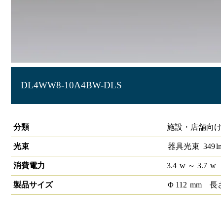
DL4WW8-10A4BW-DLS
LEDベースダウンライトφ100 LiCONEX
分類
施設・店舗向け
光束
器具光束
349
l
消費電力
3.4
w
～ 3.7
w
製品サイズ
Φ
112
mm
長