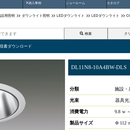
画
納入事例動画
納入事例
ショールーム
カタログ
施設用照明
ダウンライト照明
LEDダウンライト
LEDダウンライト
C
検索
ク
仕様書ダウンロード
DL11N8-10A4BW-DLS
LEDベースダウンライトφ100 L
分類
施設・
光束
器具光
消費電力
9.8
w
～
製品サイズ
Φ
112