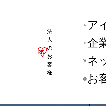
ア
法
人
企
の
お
ネ
客
様
お
商品デ
用途別