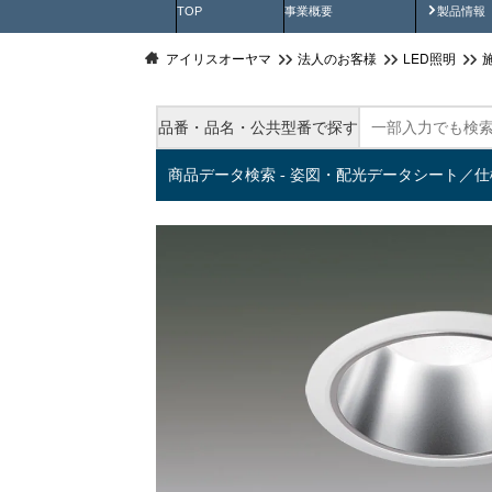
製品動
TOP
事業概要
製品情報
アイリスオーヤマ
法人のお客様
LED照明
品番・品名・公共型番で探す
商品データ検索 - 姿図・配光データシート／