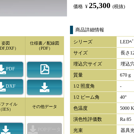
25,300
価格
¥
(税抜)
商品詳細情報
シリーズ
LEDﾍﾞ
姿図
仕様書／配線図
DF,DXF）
（PDF）
サイズ
長さ
1
埋込穴サイズ
埋込穴
PDF
質量
670 g
DXF
1/2 照度角
-
1/2 ビーム角
40°
ESファイル
その他データ
色温度
5000 
（IES）
演色性評価数
Ra 85
POPデータ
光束
器具