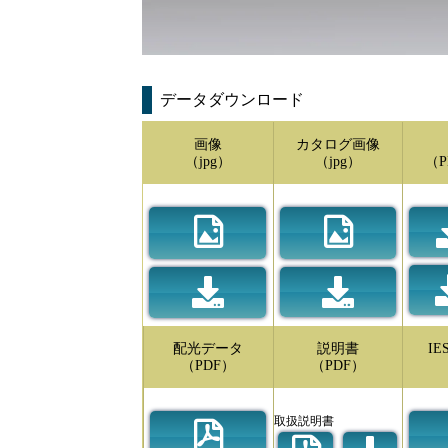
データダウンロード
画像
カタログ画像
（jpg）
（jpg）
（P
配光データ
説明書
I
（PDF）
（PDF）
取扱説明書