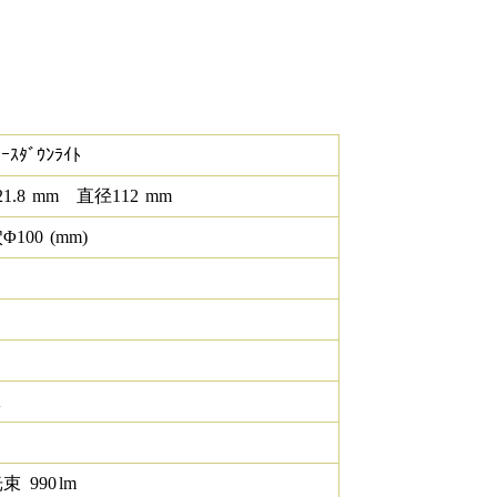
ｰｽﾀﾞｳﾝﾗｲﾄ
21.8
mm
直径
112
mm
Φ
100
(mm)
K
光束
990
lm