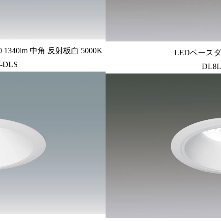
340lm 中角 反射板白 5000K
LEDベースダ
-DLS
DL8L