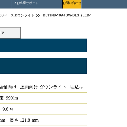
安全にご使用いただくために
お客様サポート
お問い合わせ
DL11N8-10A4BW-DLS（LEDベースダウンライトφ100
OBベースダウンライト
リア
iCONEX
店舗向け 屋内向け ダウンライト 埋込型
束
990
lm
 9.6
w
mm
長さ
121.8
mm