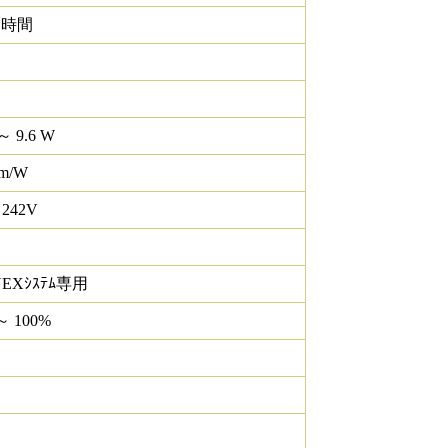
0 時間
～ 9.6 W
lm/W
 242V
NEXｼｽﾃﾑ専用
～ 100%