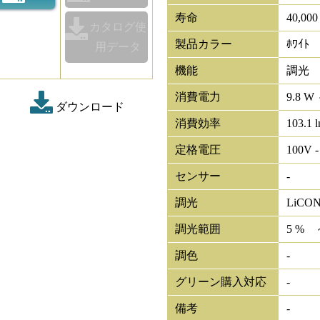
寿命
40,00
カタログ使
製品カラー
ﾎﾜｲﾄ
用データ
機能
調光
消費電力
9.8 W 
ダウンロード
消費効率
103.1 
定格電圧
100V -
センサー
-
調光
LiCO
調光範囲
5 % 
調色
-
グリーン購入対応
-
備考
-