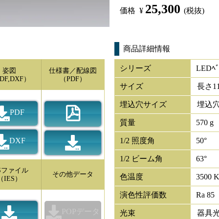
25,300
価格
¥
(税抜)
商品詳細情報
シリーズ
LEDﾍﾞ
姿図
仕様書／配線図
DF,DXF）
（PDF）
サイズ
長さ
1
埋込穴サイズ
埋込穴
PDF
質量
570 g
DXF
1/2 照度角
50°
1/2 ビーム角
63°
ESファイル
その他データ
色温度
3500 
（IES）
演色性評価数
Ra 85
POPデータ
光束
器具