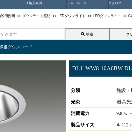
画
納入事例動画
納入事例
ショールーム
カタログ
施設用照明
ダウンライト照明
LEDダウンライト
LEDダウンライト
C
検索
ク
仕様書ダウンロード
DL11WW8-10A6BW-DL
LEDベースダウンライトφ100 L
分類
施設・
光束
器具光
消費電力
9.8
w
～
製品サイズ
Φ
112