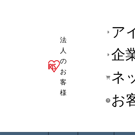
ア
法
人
企
の
お
ネ
客
様
お
商品デ
用途別