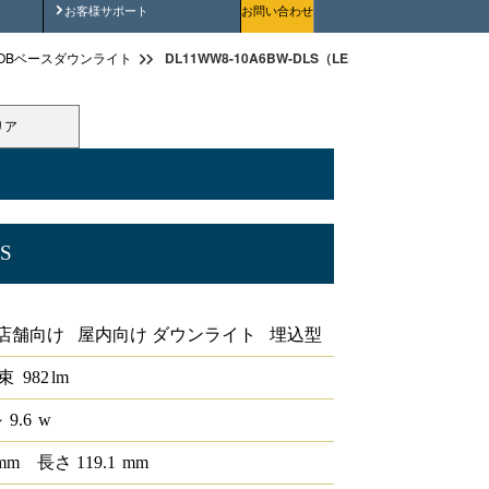
安全にご使用いただくために
お客様サポート
お問い合わせ
DL11WW8-10A6BW-DLS（LEDベースダウンライトφ1
OBベースダウンライト
リア
S
iCONEX
店舗向け 屋内向け ダウンライト 埋込型
束
982
lm
 9.6
w
mm
長さ
119.1
mm