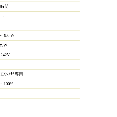
0 時間
イト
～ 9.6 W
lm/W
 242V
NEXｼｽﾃﾑ専用
～ 100%