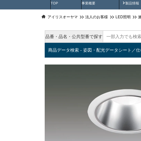
製品動
TOP
事業概要
製品情報
アイリスオーヤマ
法人のお客様
LED照明
品番・品名・公共型番で探す
商品データ検索 - 姿図・配光データシート／