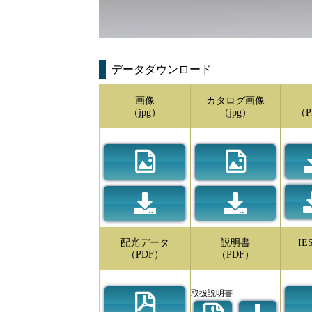
データダウンロード
画像
カタログ画像
（jpg）
（jpg）
（P
配光データ
説明書
I
（PDF）
（PDF）
取扱説明書