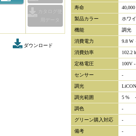
寿命
40,00
カタログ使
製品カラー
ホワ
用データ
機能
調光
消費電力
9.8 W 
ダウンロード
消費効率
102.2 
定格電圧
100V -
センサー
-
調光
LiCO
調光範囲
5 % 
調色
-
グリーン購入対応
-
備考
-