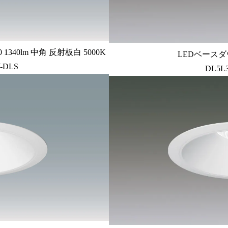
340lm 中角 反射板白 5000K
LEDベースダ
-DLS
DL5L