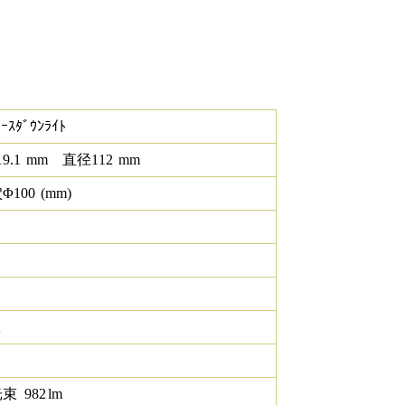
ｰｽﾀﾞｳﾝﾗｲﾄ
19.1
mm
直径
112
mm
Φ
100
(mm)
K
光束
982
lm