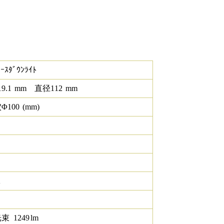
ｰｽﾀﾞｳﾝﾗｲﾄ
19.1
mm
直径
112
mm
Φ
100
(mm)
K
光束
1249
lm