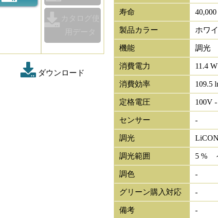
寿命
40,00
カタログ使
製品カラー
ホワ
用データ
機能
調光
消費電力
11.4 W
ダウンロード
消費効率
109.5 
定格電圧
100V -
センサー
-
調光
LiCO
調光範囲
5 % 
調色
-
グリーン購入対応
-
備考
-