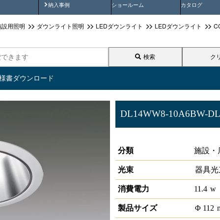
画
納入事例動画
納入事例
ショールーム
カタログ
施設用照明
ダウンライト照明
LEDダウンライト
LEDダウンライト
C
検索
ク
仕様書ダウンロード
DL14WW8-10A6BW-D
LEDベースダウンライトφ100 L
分類
施設・
光束
器具光
消費電力
11.4
w
製品サイズ
Φ
112