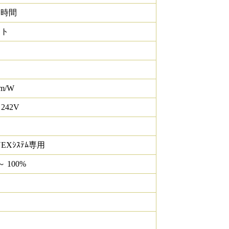
0 時間
イト
lm/W
 242V
NEXｼｽﾃﾑ専用
～ 100%