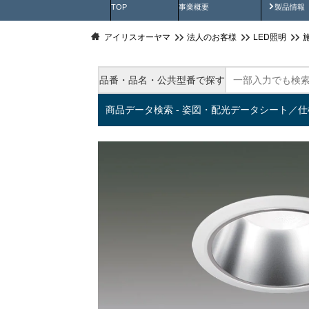
製品動
TOP
事業概要
製品情報
アイリスオーヤマ
法人のお客様
LED照明
品番・品名・公共型番で探す
商品データ検索 - 姿図・配光データシート／