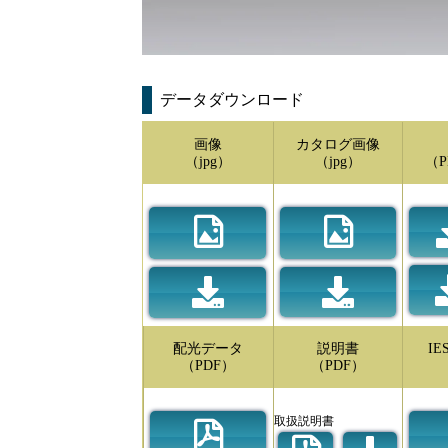
データダウンロード
画像
カタログ画像
（jpg）
（jpg）
（P
配光データ
説明書
I
（PDF）
（PDF）
取扱説明書