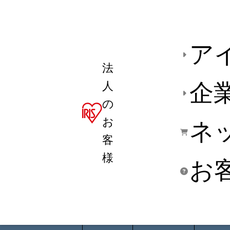
ア
法
人
企
の
お
ネ
客
様
お
商品デ
用途別