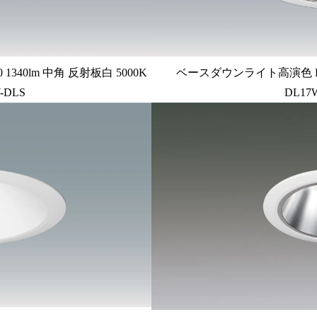
340lm 中角 反射板白 5000K
ベースダウンライト高演色 PW
-DLS
DL17