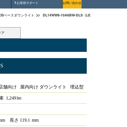
安全にご使用いただくために
お客様サポート
お問い合わせ
DL14WW8-10A6BW-DLS（LEDベースダウンライトφ1
OBベースダウンライト
リア
LS
iCONEX
店舗向け 屋内向け ダウンライト 埋込型
束
1,249
lm
mm
長さ
119.1
mm