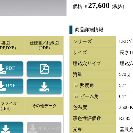
27,600
価格
¥
(税抜)
商品詳細情報
シリーズ
LEDﾍﾞ
姿図
仕様書／配線図
DF,DXF）
（PDF）
サイズ
長さ
1
埋込穴サイズ
埋込穴
PDF
質量
570 g
DXF
1/2 照度角
52°
1/2 ビーム角
64°
ESファイル
その他データ
色温度
3500 
（IES）
演色性評価数
Ra 85
POPデータ
光束
器具