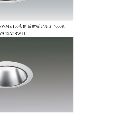
M φ150広角 反射板アルミ 4000K
W9-15A5BW-D