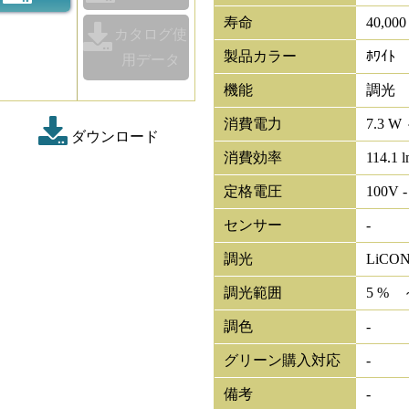
寿命
40,00
カタログ使
製品カラー
ﾎﾜｲﾄ
用データ
機能
調光
消費電力
7.3 W 
ダウンロード
消費効率
114.1 
定格電圧
100V -
センサー
-
調光
LiCO
調光範囲
5 % 
調色
-
グリーン購入対応
-
備考
-