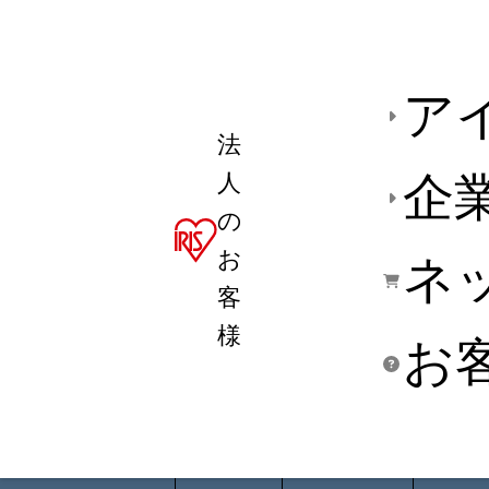
ア
法
人
企
の
お
ネ
客
様
お
商品デ
用途別