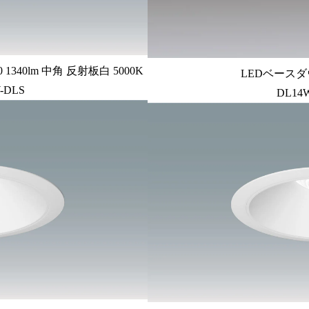
340lm 中角 反射板白 5000K
LEDベースダ
-DLS
DL14