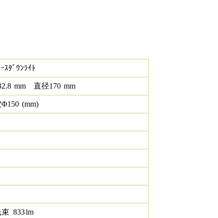
ｰｽﾀﾞｳﾝﾗｲﾄ
32.8
mm
直径
170
mm
Φ
150
(mm)
K
光束
833
lm