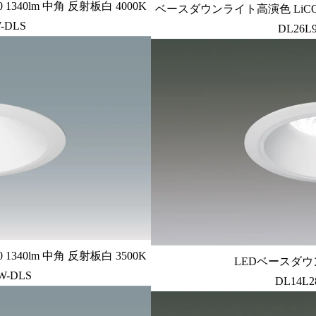
340lm 中角 反射板白 4000K
ベースダウンライト高演色 LiCONEX
-DLS
DL26L
340lm 中角 反射板白 3500K
LEDベースダウン
W-DLS
DL14L2