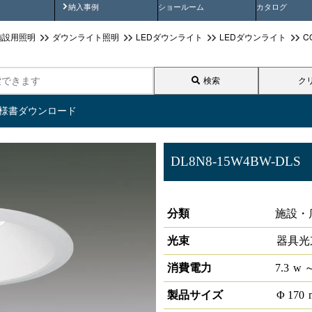
画
納入事例動画
納入事例
ショールーム
カタログ
施設用照明
ダウンライト照明
LEDダウンライト
LEDダウンライト
C
検索
ク
仕様書ダウンロード
DL8N8-15W4BW-DLS
LEDベースダウンライトφ150 L
分類
施設・
光束
器具光
消費電力
7.3
w
～
製品サイズ
Φ
170