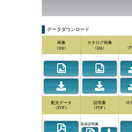
データダウンロード
画像
カタログ画像
（jpg）
（jpg）
（P
配光データ
説明書
I
（PDF）
（PDF）
取扱説明書