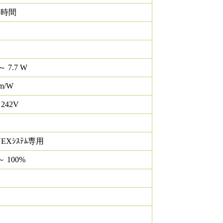
0 時間
～ 7.7 W
lm/W
 242V
NEXｼｽﾃﾑ専用
～ 100%