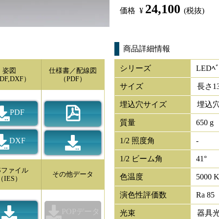
24,100
価格
¥
(税抜)
商品詳細情報
シリーズ
LEDﾍﾞ
姿図
仕様書／配線図
DF,DXF）
（PDF）
サイズ
長さ
1
埋込穴サイズ
埋込穴
PDF
質量
650 g
DXF
1/2 照度角
-
1/2 ビーム角
41°
ESファイル
その他データ
色温度
5000 
（IES）
演色性評価数
Ra 85
POPデータ
光束
器具