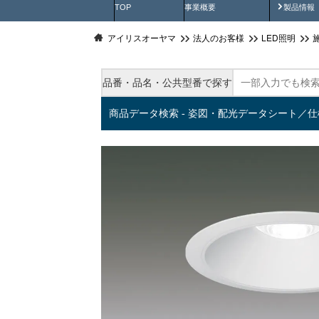
製品動
TOP
事業概要
製品情報
アイリスオーヤマ
法人のお客様
LED照明
品番・品名・公共型番で探す
商品データ検索 - 姿図・配光データシート／