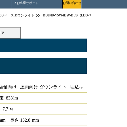
安全にご使用いただくために
お客様サポート
お問い合わせ
DL8N8-15W4BW-DLS（LEDベースダウンライトφ150
OBベースダウンライト
リア
iCONEX
店舗向け 屋内向け ダウンライト 埋込型
束
833
lm
 7.7
w
mm
長さ
132.8
mm