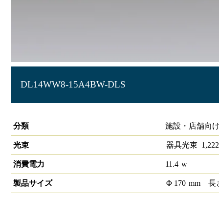
DL14WW8-15A4BW-DLS
LEDベースダウンライトφ150 LiCONEX
分類
施設・店舗向け
光束
器具光束
1,222
消費電力
11.4
w
製品サイズ
Φ
170
mm
長