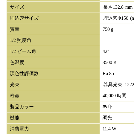
サイズ
長さ
132.8
mm
埋込穴サイズ
埋込穴Φ
150
(
質量
750 g
1/2 照度角
-
1/2 ビーム角
42°
色温度
3500 K
演色性評価数
Ra 85
光束
器具光束
122
寿命
40,000 時間
製品カラー
ﾎﾜｲﾄ
機能
調光
消費電力
11.4 W