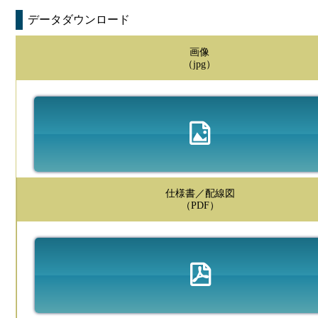
データダウンロード
画像
（jpg）
仕様書／配線図
（PDF）