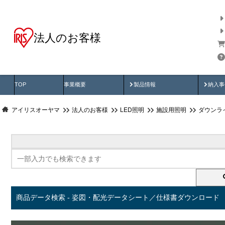
法人のお客様
商品データ検索
用途別から探す
納入
製品動画
納入
TOP
事業概要
製品情報
納入事
アイリスオーヤマ
法人のお客様
LED照明
施設用照明
ダウンラ
商品データ検索 - 姿図・配光データシート／仕様書ダウンロード