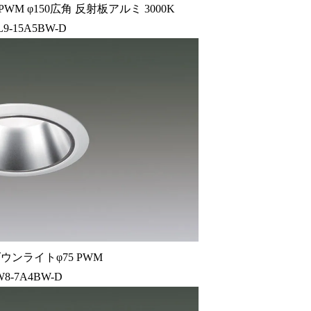
M φ150広角 反射板アルミ 3000K
L9-15A5BW-D
ウンライトφ75 PWM
W8-7A4BW-D