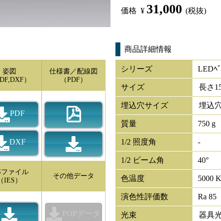
31,000
価格
¥
(税抜)
商品詳細情報
シリーズ
LEDﾍﾞ
姿図
仕様書／配線図
DF,DXF）
（PDF）
サイズ
長さ
1
埋込穴サイズ
埋込穴
PDF
質量
750 g
DXF
1/2 照度角
-
1/2 ビーム角
40°
ESファイル
その他データ
色温度
5000 
（IES）
演色性評価数
Ra 85
POPデータ
光束
器具