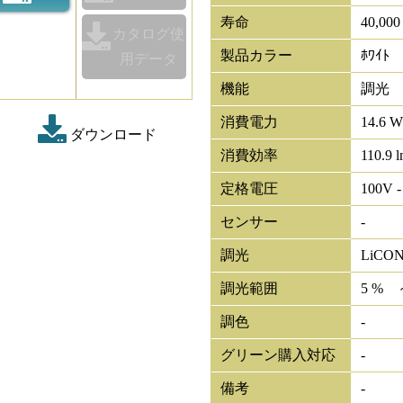
寿命
40,00
カタログ使
製品カラー
ﾎﾜｲﾄ
用データ
機能
調光
消費電力
14.6 W
ダウンロード
消費効率
110.9 
定格電圧
100V -
センサー
-
調光
LiCO
調光範囲
5 % 
調色
-
グリーン購入対応
-
備考
-