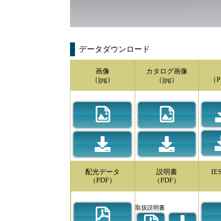
データダウンロード
画像
カタログ画像
（jpg）
（jpg）
（P
配光データ
説明書
I
（PDF）
（PDF）
取扱説明書