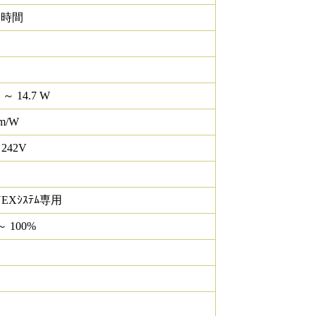
0 時間
 ～ 14.7 W
lm/W
 242V
NEXｼｽﾃﾑ専用
～ 100%