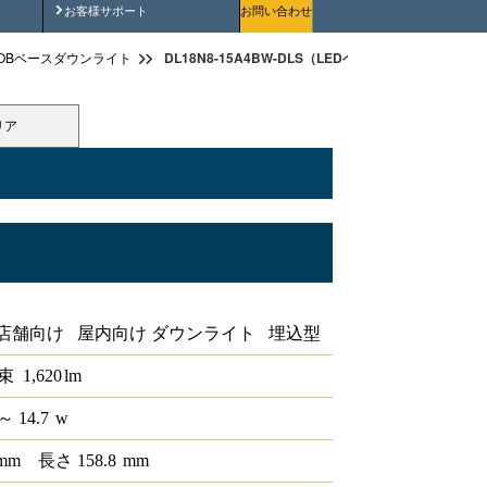
安全にご使用いただくために
お客様サポート
お問い合わせ
DL18N8-15A4BW-DLS（LEDベースダウンライトφ150
OBベースダウンライト
リア
iCONEX
店舗向け 屋内向け ダウンライト 埋込型
束
1,620
lm
～ 14.7
w
mm
長さ
158.8
mm