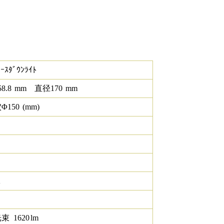
ｰｽﾀﾞｳﾝﾗｲﾄ
58.8
mm
直径
170
mm
Φ
150
(mm)
K
光束
1620
lm