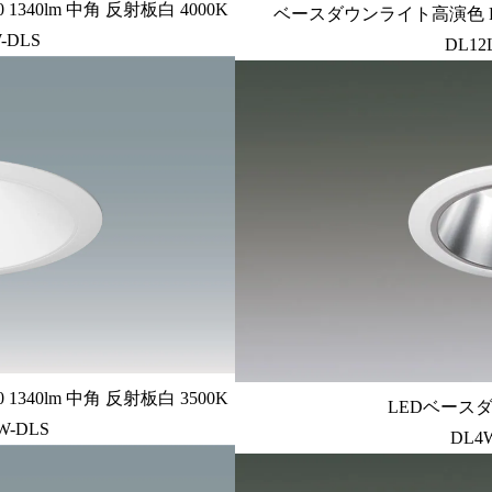
340lm 中角 反射板白 4000K
ベースダウンライト高演色 PW
-DLS
DL12
340lm 中角 反射板白 3500K
LEDベースダ
W-DLS
DL4