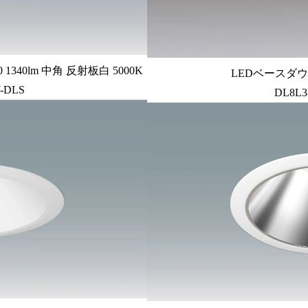
340lm 中角 反射板白 5000K
LEDベースダウン
-DLS
DL8L3