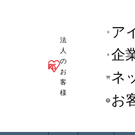
ア
法
人
企
の
お
ネ
客
様
お
商品デ
用途別