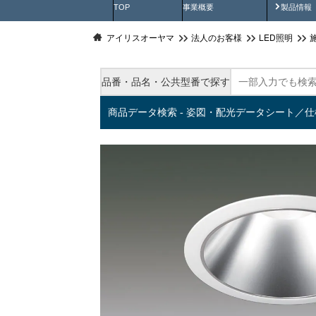
製品動
TOP
事業概要
製品情報
アイリスオーヤマ
法人のお客様
LED照明
品番・品名・公共型番で探す
商品データ検索 - 姿図・配光データシート／