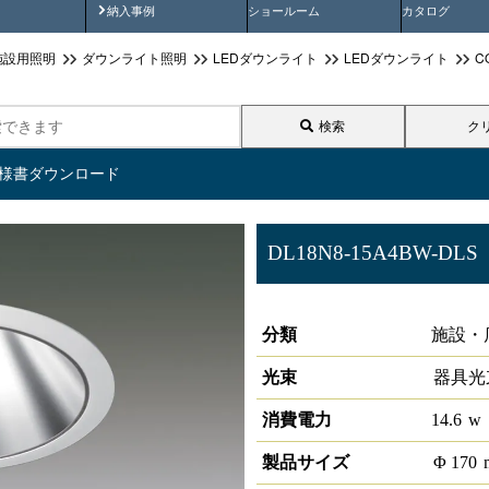
画
納入事例動画
納入事例
ショールーム
カタログ
施設用照明
ダウンライト照明
LEDダウンライト
LEDダウンライト
C
検索
ク
仕様書ダウンロード
DL18N8-15A4BW-DLS
LEDベースダウンライトφ150 L
分類
施設・
光束
器具光
消費電力
14.6
w
製品サイズ
Φ
170