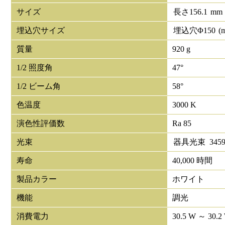
サイズ
長さ
156.1
mm
埋込穴サイズ
埋込穴Φ
150
(
質量
920 g
1/2 照度角
47°
1/2 ビーム角
58°
色温度
3000 K
演色性評価数
Ra 85
光束
器具光束
345
寿命
40,000 時間
製品カラー
ホワイト
機能
調光
消費電力
30.5 W ～ 30.2