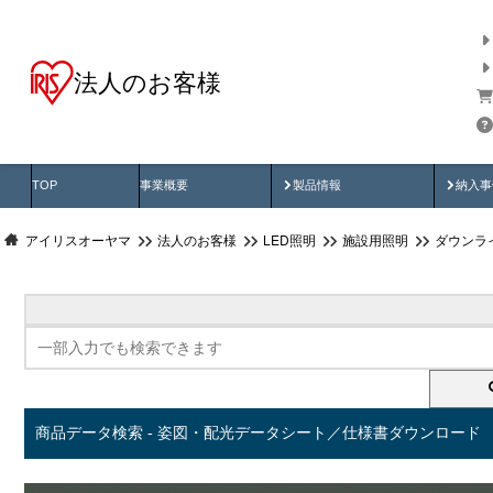
法人のお客様
商品データ検索
用途別から探す
納入
製品動画
納入
TOP
事業概要
製品情報
納入事
アイリスオーヤマ
法人のお客様
LED照明
施設用照明
ダウンラ
商品データ検索 - 姿図・配光データシート／仕様書ダウンロード