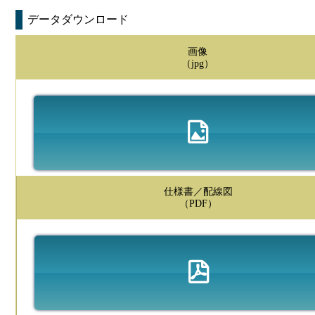
データダウンロード
画像
（jpg）
仕様書／配線図
（PDF）