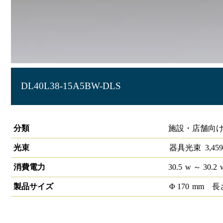
DL40L38-15A5BW-DLS
LEDベースダウンライトφ150 LiCONEX
分類
施設・店舗向け
光束
器具光束
3,459
消費電力
30.5
w
～ 30.2
製品サイズ
Φ
170
mm
長