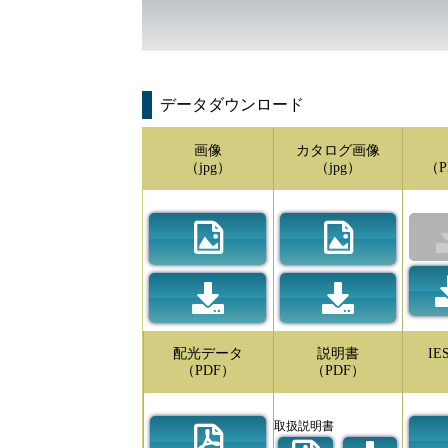
データダウンロード
画像
カタログ画像
（jpg）
（jpg）
（P
配光データ
説明書
I
（PDF）
（PDF）
取扱説明書