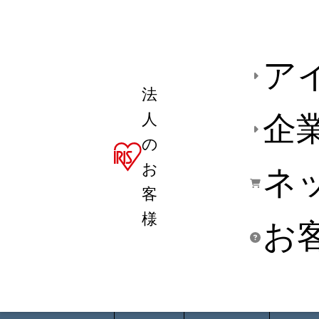
ア
法
人
企
の
お
ネ
客
様
お
商品デ
用途別