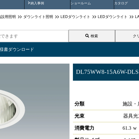
画
納入事例動画
納入事例
ショールーム
カタログ
施設用照明
ダウンライト照明
LEDダウンライト
LEDダウンライト
L
検索
ク
仕様書ダウンロード
DL75WW8-15A6W-DLS
LEDダウンライト 大光量タイ
ル付き
分類
施設・
光束
器具光
消費電力
61.3
w