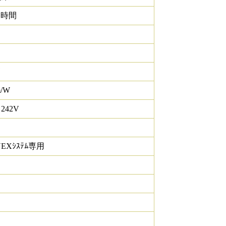
0 時間
m/W
 242V
NEXｼｽﾃﾑ専用