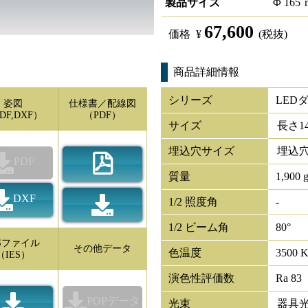
製品サイズ
Φ
165
67,600
価格
¥
(税抜)
商品詳細情報
シリーズ
LED
姿図
仕様書／配線図
DF,DXF）
（PDF）
サイズ
長さ
1
埋込穴サイズ
埋込穴
PDF
質量
1,900 
DXF
1/2 照度角
-
1/2 ビーム角
80°
ESファイル
その他データ
色温度
3500 
（IES）
演色性評価数
Ra 83
POPデータ
光束
器具