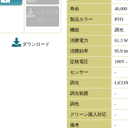
寿命
40,00
カタログ使
製品カラー
ﾎﾜｲﾄ
用データ
機能
調光
消費電力
61.3 W
ダウンロード
消費効率
95.9 l
定格電圧
100V -
センサー
-
調光
LiCO
調光範囲
-
調色
-
グリーン購入対応
-
備考
-