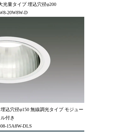
大光量タイプ 埋込穴径φ200
W8-20W8W-D
埋込穴径φ150 無線調光タイプ モジュー
ル付き
08-15A8W-DLS