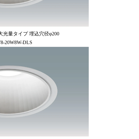
大光量タイプ 埋込穴径φ200
8-20W8W-DLS