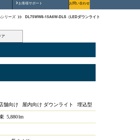
安全にご使用いただくために
お客様サポート
お問い合わせ
DL75WW8-15A6W-DLS（LEDダウンライト 大光量タイプ 埋込
Aシリーズ
リア
プ 埋込穴径φ150 無線調光タイプ モジュー
店舗向け 屋内向け ダウンライト 埋込型
束
5,880
lm