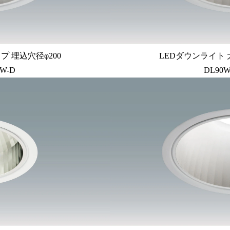
プ 埋込穴径φ200
LEDダウンライト 
W-D
DL90W