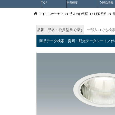
製品動
TOP
事業概要
製品情報
アイリスオーヤマ
法人のお客様
LED照明
品番・品名・公共型番で探す
商品データ検索 - 姿図・配光データシート／