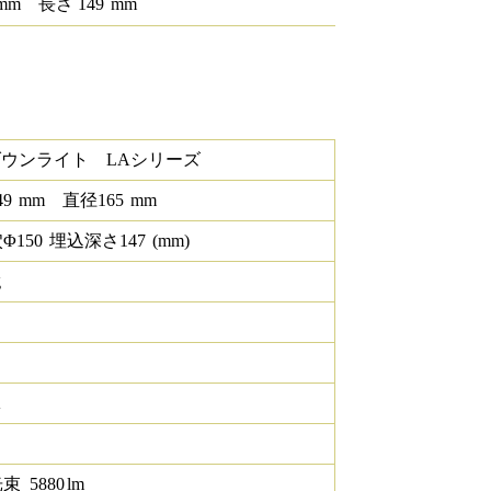
mm
長さ
149
mm
ダウンライト LAシリーズ
49
mm
直径
165
mm
Φ
150
埋込深さ
147
(mm)
g
K
光束
5880
lm