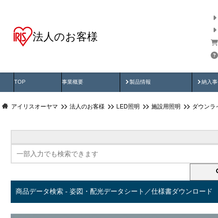
法人のお客様
商品データ検索
用途別から探す
納入
製品動画
納入
TOP
事業概要
製品情報
納入事
アイリスオーヤマ
法人のお客様
LED照明
施設用照明
ダウンラ
商品データ検索 - 姿図・配光データシート／仕様書ダウンロード