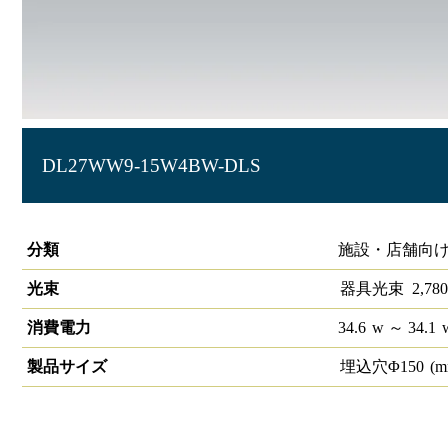
DL27WW9-15W4BW-DLS
ベースダウンライト高演色 LiCONEX φ150 2990lm 中角 反射
分類
施設・店舗向け
光束
器具光束
2,780
消費電力
34.6
w
～ 34.1
製品サイズ
埋込穴Φ
150
(m