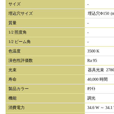
サイズ
-
埋込穴サイズ
埋込穴Φ
150
(
質量
-
1/2 照度角
-
1/2 ビーム角
-
色温度
3500 K
演色性評価数
Ra 95
光束
器具光束
278
寿命
40,000 時間
製品カラー
ﾎﾜｲﾄ
機能
調光
消費電力
34.6 W ～ 34.1