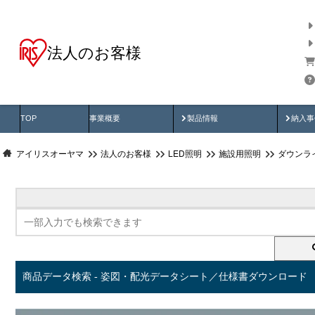
法人のお客様
商品データ検索
用途別から探す
納入
製品動画
納入
TOP
事業概要
製品情報
納入事
アイリスオーヤマ
法人のお客様
LED照明
施設用照明
ダウンラ
商品データ検索 - 姿図・配光データシート／仕様書ダウンロード