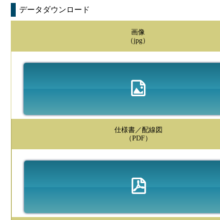
データダウンロード
画像
（jpg）
仕様書／配線図
（PDF）