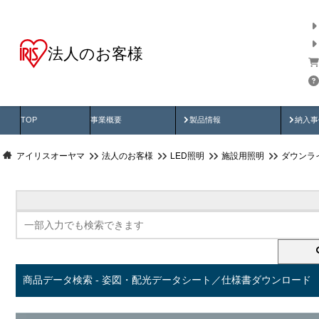
法人のお客様
商品データ検索
用途別から探す
納入
製品動画
納入
TOP
事業概要
製品情報
納入事
アイリスオーヤマ
法人のお客様
LED照明
施設用照明
ダウンラ
商品データ検索 - 姿図・配光データシート／仕様書ダウンロード