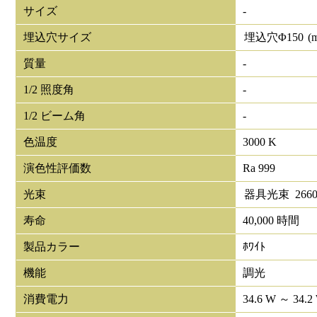
サイズ
-
埋込穴サイズ
埋込穴Φ
150
(
質量
-
1/2 照度角
-
1/2 ビーム角
-
色温度
3000 K
演色性評価数
Ra 999
光束
器具光束
266
寿命
40,000 時間
製品カラー
ﾎﾜｲﾄ
機能
調光
消費電力
34.6 W ～ 34.2