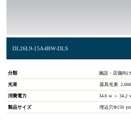
DL26L9-15A4BW-DLS
ベースダウンライト高演色 LiCONEX φ150 2990lm 中角 反
分類
施設・店舗向け
光束
器具光束
2,660
消費電力
34.6
w
～ 34.2
製品サイズ
埋込穴Φ
150
(m