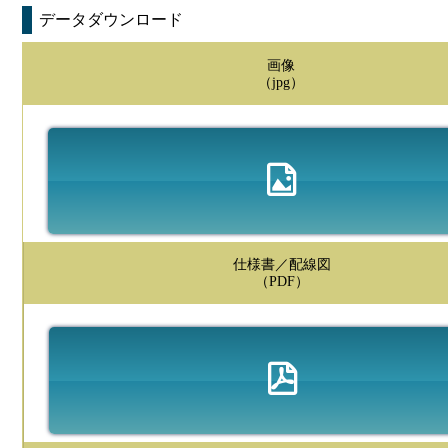
データダウンロード
画像
（jpg）
仕様書／配線図
（PDF）