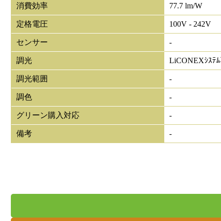
消費効率
77.7 lm/W
定格電圧
100V - 242V
センサー
-
調光
LiCONEXｼｽﾃ
調光範囲
-
調色
-
グリーン購入対応
-
備考
-