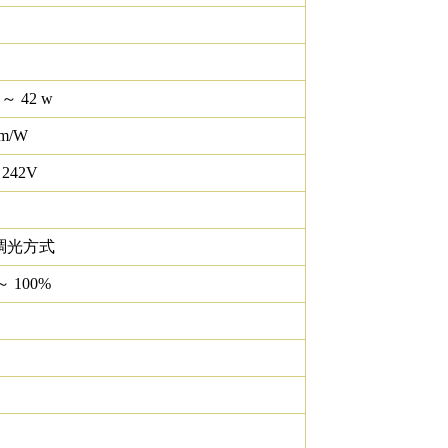
 ～ 42 w
lm/W
 242V
調光方式
～ 100%