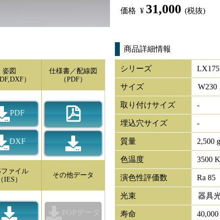
31,000
価格
¥
(税抜)
商品詳細情報
シリーズ
LX175
姿図
仕様書／配線図
DF,DXF）
（PDF）
サイズ
W
230
取り付けサイズ
-
PDF
埋込穴サイズ
-
DXF
質量
2,500 
色温度
3500 
ESファイル
その他データ
演色性評価数
Ra 85
（IES）
光束
器具
POPデータ
寿命
40,00