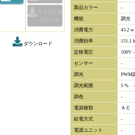
製品カラー
-
カタログ使
機能
調光
用データ
消費電力
43.2 w
消費効率
151.1 
ダウンロード
定格電圧
100V -
センサー
-
調光
PWM
調光範囲
5 % 
調色
-
電源種類
ＡＣ
給電方式
-
電源ユニット
-