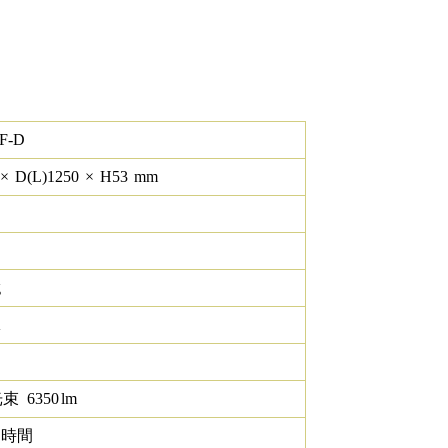
F-D
×
D(L)
1250
×
H
53
mm
g
K
光束
6350
lm
0 時間