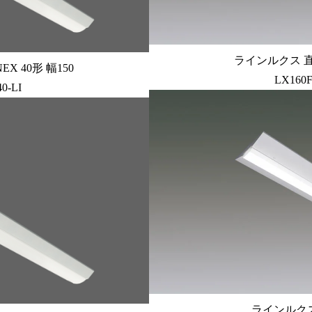
ラインルクス 直付
X 40形 幅150
LX160F
0-LI
ラインルクス