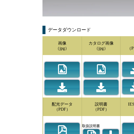
データダウンロード
画像
カタログ画像
（jpg）
（jpg）
（P
配光データ
説明書
I
（PDF）
（PDF）
取扱説明書