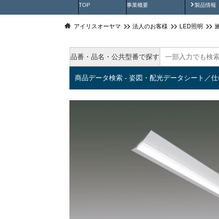
製品動
TOP
事業概要
製品情報
アイリスオーヤマ
法人のお客様
LED照明
品番・品名・公共型番で探す
商品データ検索 - 姿図・配光データシート／