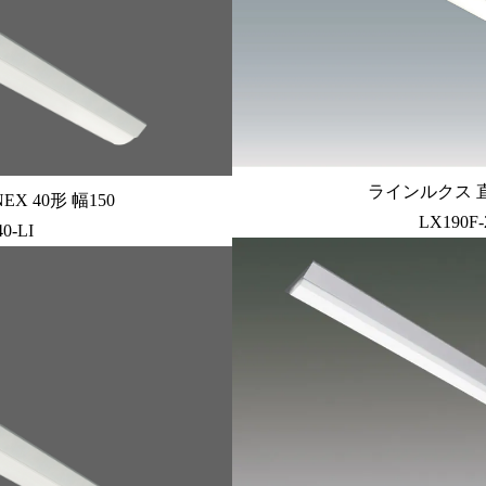
ラインルクス 直付
X 40形 幅150
LX190F
0-LI