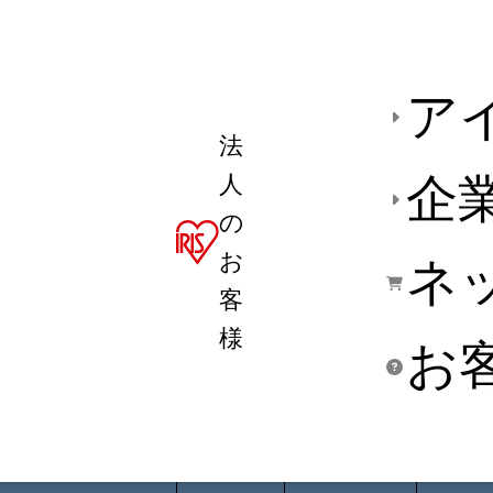
ア
法
人
企
の
お
ネ
客
様
お
商品デ
用途別