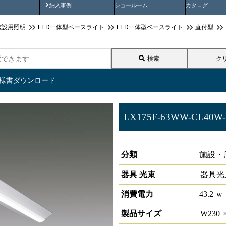
画
納入事例動画
納入事例
ショールーム
カタログ
施設用照明
LED一体型ベースライト
LED一体型ベースライト
直付型
検索
ク
仕様書ダウンロード
LX175F-63WW-CL40W
ラインルクス 直付型 PWM 4
分類
施設・
器具 光束
器具光
消費電力
43.2
w
製品サイズ
W
230