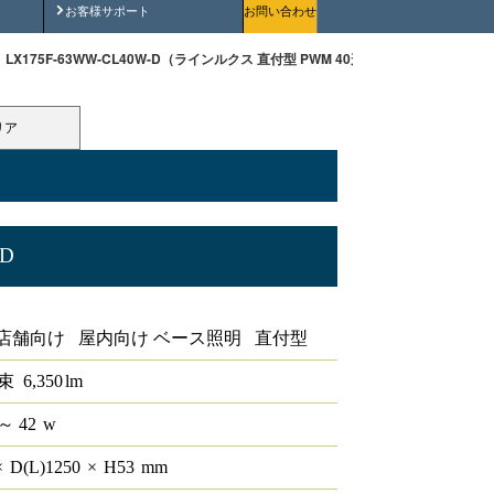
安全にご使用いただくために
お客様サポート
お問い合わせ
LX175F-63WW-CL40W-D（ラインルクス 直付型 PWM 40形 ）
リア
-D
0形
店舗向け 屋内向け ベース照明 直付型
束
6,350
lm
～ 42
w
×
D(L)
1250
×
H
53
mm